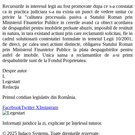
Recursurile in interesul legii au fost promovate dupa ce s-a constatat
ca in practica judiciara s-a nu exista un punct de vedere unitar cu
privire la "calitatea procesuala pasiva a Statului Roman prin
Ministerul Finantelor Publice in cererile avand ca obiect acordarea
de despagubiri pentru imobilele preluate abuziv, imposibil de restituit
in natura, in tara existand actiuni prin care reclamantii solicitau, fie in
cadrul solutionarii contestatiei formulate in temeiul Legii 10/2001,
fie direct, pe calea unei actiuni distincte, obligarea Statului Roman
prin Ministerul Finantelor Publice la plata despagubirilor pentru
astfel de imobile. Unica sansa a reclamantilor de a-si primi
despabubirile sunt de la Fondul Proprietatea.
Despre autor
L
Legestart
Redacţia
Primul cotidian legislativ din România.
Facebook
Twitter X
Instagram
Informații juridice la zi, explicate pe înțelesul tuturor.
© 2025 Indaco Systems. Toate drepturile rezervate.