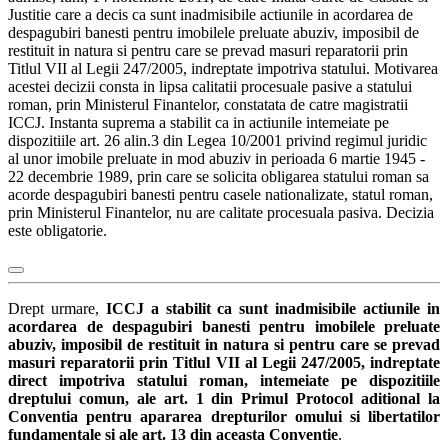
Justitie care a decis ca sunt inadmisibile actiunile in acordarea de
despagubiri banesti pentru imobilele preluate abuziv, imposibil de
restituit in natura si pentru care se prevad masuri reparatorii prin
Titlul VII al Legii 247/2005, indreptate impotriva statului. Motivarea
acestei decizii consta in lipsa calitatii procesuale pasive a statului
roman, prin Ministerul Finantelor, constatata de catre magistratii
ICCJ. Instanta suprema a stabilit ca in actiunile intemeiate pe
dispozitiile art. 26 alin.3 din Legea 10/2001 privind regimul juridic
al unor imobile preluate in mod abuziv in perioada 6 martie 1945 -
22 decembrie 1989, prin care se solicita obligarea statului roman sa
acorde despagubiri banesti pentru casele nationalizate, statul roman,
prin Ministerul Finantelor, nu are calitate procesuala pasiva. Decizia
este obligatorie.
Drept urmare,
ICCJ a stabilit ca sunt inadmisibile actiunile in
acordarea de despagubiri banesti pentru imobilele preluate
abuziv, imposibil de restituit in natura si pentru care se prevad
masuri reparatorii prin Titlul VII al Legii 247/2005, indreptate
direct impotriva statului roman, intemeiate pe dispozitiile
dreptului comun, ale art. 1 din Primul Protocol aditional la
Conventia pentru apararea drepturilor omului si libertatilor
fundamentale si ale art. 13 din aceasta Conventie
.