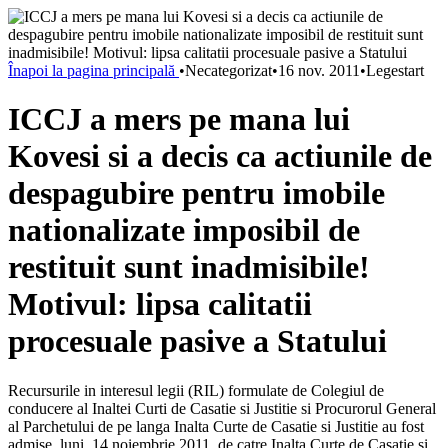
Înapoi la pagina principală
•
Necategorizat
•
16 nov. 2011
•
Legestart
ICCJ a mers pe mana lui
Kovesi si a decis ca actiunile de
despagubire pentru imobile
nationalizate imposibil de
restituit sunt inadmisibile!
Motivul: lipsa calitatii
procesuale pasive a Statului
Recursurile in interesul legii (RIL) formulate de Colegiul de
conducere al Inaltei Curti de Casatie si Justitie si Procurorul General
al Parchetului de pe langa Inalta Curte de Casatie si Justitie au fost
admise, luni, 14 noiembrie 2011, de catre Inalta Curte de Casatie si