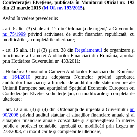
Confederaţiei Elveţiene, publicată în Monitorul Oficial nr. 193
din 23 martie 2015 (
M.Of. nr. 193/2015
).
Având în vedere prevederile:
- art. 6 alin. (3) şi ale art. 12 din Ordonanţa de urgenţă a Guvernului
nr. 75/1999
privind activitatea de audit financiar, republicată, cu
modificările şi completările ulterioare;
- art. 15 alin. (1) şi (3) şi art. 38 din
Regulamentul
de organizare şi
funcţionare a Camerei Auditorilor Financiari din România, aprobat
prin Hotărârea Guvernului nr. 433/2011;
- Hotărârea Consiliului Camerei Auditorilor Financiari din România
nr. 164/2010
pentru adoptarea Normelor privind aprobarea
auditorilor financiari şi a firmelor de audit din alte state membre ale
Uniunii Europene sau aparţinând Spaţiului Economic European ori
Confederaţiei Elveţiei şi din terţe ţări, cu modificările şi completările
ulterioare;
- art. 12 alin. (3) şi (4) din Ordonanţa de urgenţă a Guvernului
nr.
90/2008
privind auditul statutar al situaţiilor financiare anuale şi al
situaţiilor financiare anuale consolidate şi supravegherea în interes
public a profesiei contabile, aprobată cu modificări prin Legea nr.
278/2008, cu modificările şi completările ulterioare,