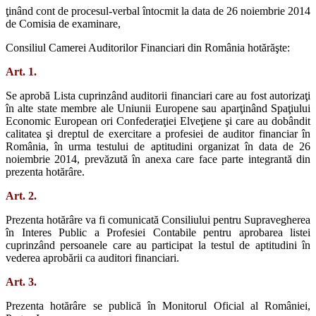
ţinând cont de procesul-verbal întocmit la data de 26 noiembrie 2014
de Comisia de examinare,
Consiliul Camerei Auditorilor Financiari din România hotărăşte:
Art. 1.
Se aprobă Lista cuprinzând auditorii financiari care au fost autorizaţi
în alte state membre ale Uniunii Europene sau aparţinând Spaţiului
Economic European ori Confederaţiei Elveţiene şi care au dobândit
calitatea şi dreptul de exercitare a profesiei de auditor financiar în
România, în urma testului de aptitudini organizat în data de 26
noiembrie 2014, prevăzută în anexa care face parte integrantă din
prezenta hotărâre.
Art. 2.
Prezenta hotărâre va fi comunicată Consiliului pentru Supravegherea
în Interes Public a Profesiei Contabile pentru aprobarea listei
cuprinzând persoanele care au participat la testul de aptitudini în
vederea aprobării ca auditori financiari.
Art. 3.
Prezenta hotărâre se publică în Monitorul Oficial al României,