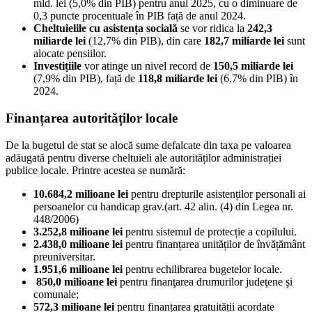
mld. lei (5,0% din PIB) pentru anul 2025, cu o diminuare de
0,3 puncte procentuale în PIB față de anul 2024.
Cheltuielile cu asistența socială
se vor ridica la
242,3
miliarde lei
(12,7% din PIB), din care
182,7 miliarde lei
sunt
alocate pensiilor.
Investițiile
vor atinge un nivel record de
150,5 miliarde lei
(7,9% din PIB), față de
118,8 miliarde lei
(6,7% din PIB) în
2024.
Finanțarea autorităților locale
De la bugetul de stat se alocă sume defalcate din taxa pe valoarea
adăugată pentru diverse cheltuieli ale autorităților administrației
publice locale. Printre acestea se numără:
10.684,2 milioane lei
pentru drepturile asistenților personali ai
persoanelor cu handicap grav.(art. 42 alin. (4) din Legea nr.
448/2006)
3.252,8 milioane lei
pentru sistemul de protecție a copilului.
2.438,0 milioane lei
pentru finanțarea unităților de învățământ
preuniversitar.
1.951,6 milioane lei
pentru echilibrarea bugetelor locale.
850,0 milioane lei
pentru finanţarea drumurilor judeţene şi
comunale;
572,3 milioane lei
pentru finanțarea gratuității acordate