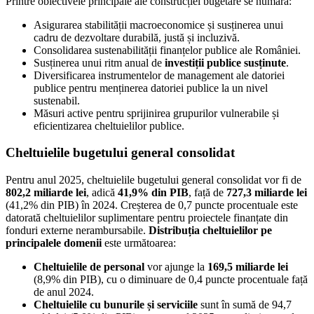
Printre obiectivele principale ale construcției bugetare se numără:
Asigurarea stabilității macroeconomice și susținerea unui
cadru de dezvoltare durabilă, justă și incluzivă.
Consolidarea sustenabilității finanțelor publice ale României.
Susținerea unui ritm anual de
investiții publice susținute
.
Diversificarea instrumentelor de management ale datoriei
publice pentru menținerea datoriei publice la un nivel
sustenabil.
Măsuri active pentru sprijinirea grupurilor vulnerabile și
eficientizarea cheltuielilor publice.
Cheltuielile bugetului general consolidat
Pentru anul 2025, cheltuielile bugetului general consolidat vor fi de
802,2 miliarde lei
, adică
41,9% din PIB
, față de
727,3 miliarde lei
(41,2% din PIB) în 2024. Creșterea de 0,7 puncte procentuale este
datorată cheltuielilor suplimentare pentru proiectele finanțate din
fonduri externe nerambursabile.
Distribuția cheltuielilor pe
principalele domenii
este următoarea:
Cheltuielile de personal
vor ajunge la
169,5 miliarde lei
(8,9% din PIB), cu o diminuare de 0,4 puncte procentuale față
de anul 2024.
Cheltuielile cu bunurile și serviciile
sunt în sumă de 94,7