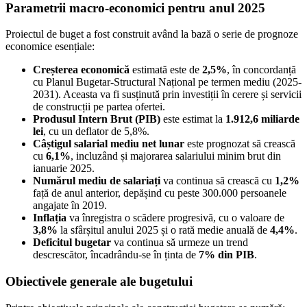
Parametrii macro-economici pentru anul 2025
Proiectul de buget a fost construit având la bază o serie de prognoze
economice esențiale:
Creșterea economică
estimată este de
2,5%
, în concordanță
cu Planul Bugetar-Structural Național pe termen mediu (2025-
2031). Aceasta va fi susținută prin investiții în cerere și servicii
de construcții pe partea ofertei.
Produsul Intern Brut (PIB)
este estimat la
1.912,6 miliarde
lei
, cu un deflator de 5,8%.
Câștigul salarial mediu net lunar
este prognozat să crească
cu
6,1%
, incluzând și majorarea salariului minim brut din
ianuarie 2025.
Numărul mediu de salariați
va continua să crească cu
1,2%
față de anul anterior, depășind cu peste 300.000 persoanele
angajate în 2019.
Inflația
va înregistra o scădere progresivă, cu o valoare de
3,8%
la sfârșitul anului 2025 și o rată medie anuală de
4,4%
.
Deficitul bugetar
va continua să urmeze un trend
descrescător, încadrându-se în ținta de
7% din PIB
.
Obiectivele generale ale bugetului