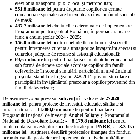
elevilor la transportul public local și metropolitan;
551,8 milioane lei
pentru drepturile copiilor cu cerințe
educaționale speciale care frecventează învățământul special și
de masă;
487,7 milioane lei
cheltuielile determinate de implementarea
Programului pentru şcoli al României, în perioada ianuarie–
iunie a anului şcolar 2024 - 2025;
156,0 milioane lei
pentru cheltuielile cu bunuri și servicii
pentru întreținerea curentă a unităților de învățământ special și
centrelor județene de resurse și asistență educațională;
69,6 milioane lei
pentru finanțarea stimulentului educațional,
sub formă de tichete sociale acordate copiilor din familii
defavorizate în scopul stimulării participării în învăţământul
preşcolar stabilit de Legea nr. 248/2015 privind stimularea
participării în învățământul preșcolar a copiilor provenind din
familii defavorizate;
De asemenea, s-au prevăzut
subvenții
în valoare de
27.028
milioane lei
, pentru proiecte de investiții, educație, sănătate și
infrastructură. -
11.000,0 milioane lei
pentru finanțarea
Programului național de investiții Anghel Saligny și Programului
National de Dezvoltare Locală; -
8.179,8 milioane lei
pentru
implementarea investițiilor specifice locale prin
PNRR
; -
3.310,5
milioane lei
- susținerea derulării proiectelor finanțate din fonduri
nerambursabile post-aderare implementate la nivelul unităților