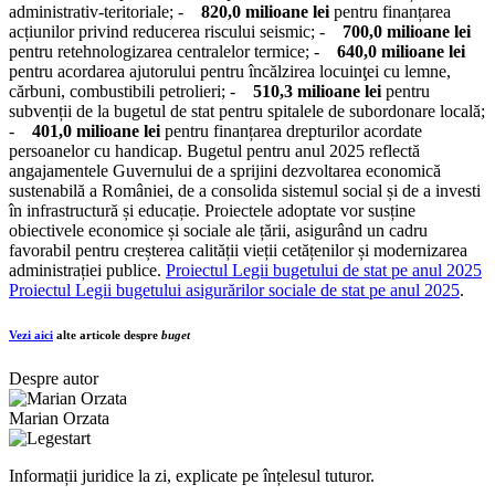
administrativ-teritoriale; -
820,0 milioane lei
pentru finanțarea
acțiunilor privind reducerea riscului seismic; -
700,0 milioane lei
pentru retehnologizarea centralelor termice; -
640,0 milioane lei
pentru acordarea ajutorului pentru încălzirea locuinţei cu lemne,
cărbuni, combustibili petrolieri; -
510,3 milioane lei
pentru
subvenții de la bugetul de stat pentru spitalele de subordonare locală;
-
401,0 milioane lei
pentru finanțarea drepturilor acordate
persoanelor cu handicap. Bugetul pentru anul 2025 reflectă
angajamentele Guvernului de a sprijini dezvoltarea economică
sustenabilă a României, de a consolida sistemul social și de a investi
în infrastructură și educație. Proiectele adoptate vor susține
obiectivele economice și sociale ale țării, asigurând un cadru
favorabil pentru creșterea calității vieții cetățenilor și modernizarea
administrației publice.
Proiectul Legii bugetului de stat pe anul 2025
Proiectul Legii bugetului asigurărilor sociale de stat pe anul 2025
.
Vezi aici
alte articole despre
buget
Despre autor
Marian Orzata
Informații juridice la zi, explicate pe înțelesul tuturor.