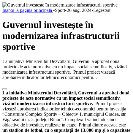
Înapoi la pagina principală
•
Sport
•
26 aug. 2024
•
Legestart
Guvernul investește în
modernizarea infrastructurii
sportive
La inițiativa Ministerului Dezvoltării, Guvernul a aprobat două
proiecte de acte normative cu un impact social semnificativ, vizând
modernizarea infrastructurii sportive. Primul proiect vizează
aprobarea indicatorilor tehnico-economici pentru...
La inițiativa Ministerului Dezvoltării, Guvernul a aprobat două
proiecte de acte normative cu un impact social semnificativ,
vizând modernizarea infrastructurii sportive.
Primul proiect
vizează aprobarea indicatorilor tehnico-economici pentru investiția
”Construire Complex Sportiv – Obiectiv 1, municipiul Oradea, str.
Făgărașului nr. 2, județul Bihor”. Complexul va include cinci
obiective de investiție, realizate în etape. Primul dintre acestea este
un stadion de fotbal, cu o suprafață de 13.000 mp și o capacitate