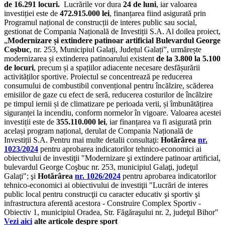
de 16.291 locuri.
Lucrările vor dura
24 de luni
, iar valoarea
investiției este de
472.915.000 lei
, finanțarea fiind asigurată prin
Programul național de construcții de interes public sau social,
gestionat de Compania Națională de Investiții S.A. Al doilea proiect,
„
Modernizare și extindere patinoar artificial Bulevardul George
Coșbuc
, nr. 253, Municipiul Galați, Județul Galați”, urmărește
modernizarea și extinderea patinoarului existent
de la 3.800 la 5.100
de locuri
, precum și a spațiilor adiacente necesare desfășurării
activităților sportive. Proiectul se concentrează pe reducerea
consumului de combustibil convențional pentru încălzire, scăderea
emisiilor de gaze cu efect de seră, reducerea costurilor de încălzire
pe timpul iernii și de climatizare pe perioada verii, și îmbunătățirea
siguranței la incendiu, conform normelor în vigoare. Valoarea acestei
investiții este de
355.110.000 lei
, iar finanțarea va fi asigurată prin
același program național, derulat de Compania Națională de
Investiții S.A. Pentru mai multe detalii consultaţi:
Hotărârea
nr.
1023/2024
pentru aprobarea indicatorilor tehnico-economici ai
obiectivului de investiţii "Modernizare şi extindere patinoar artificial,
bulevardul George Coşbuc nr. 253, municipiul Galaţi, judeţul
Galaţi"; şi
Hotărârea
nr. 1026/2024
pentru aprobarea indicatorilor
tehnico-economici ai obiectivului de investiţii "Lucrări de interes
public local pentru construcţii cu caracter educativ şi sportiv şi
infrastructura aferentă acestora - Construire Complex Sportiv -
Obiectiv 1, municipiul Oradea, Str. Făgăraşului nr. 2, judeţul Bihor"
Vezi aici
alte articole despre sport