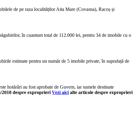
bilele de pe raza localităților Aita Mare (Covasna), Racoș și
păgubirilor, în cuantum total de 112.000 lei, pentru 34 de imobile cu o
gubirile estimate pentru un număr de 5 imobile private, în suprafață de
este hotărâri au fost aprobate de Guvern, iar sumele destinate
/2010 despre exproprieri
Vezi aici
alte articole despre exproprieri