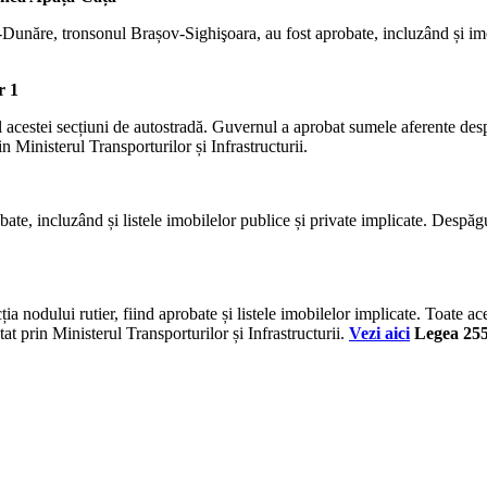
-Dunăre, tronsonul Brașov-Sighişoara, au fost aprobate, incluzând și imo
r 1
l acestei secțiuni de autostradă. Guvernul a aprobat sumele aferente des
n Ministerul Transporturilor și Infrastructurii.
obate, incluzând și listele imobilelor publice și private implicate. Despă
a nodului rutier, fiind aprobate și listele imobilelor implicate. Toate ac
at prin Ministerul Transporturilor și Infrastructurii.
Vezi aici
Legea 255