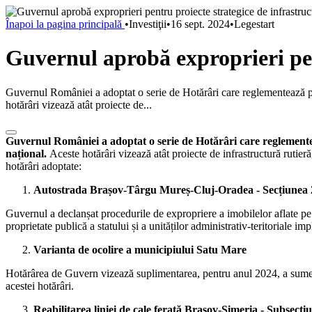
Înapoi la pagina principală
•
Investiţii
•
16 sept. 2024
•
Legestart
Guvernul aprobă exproprieri pen
Guvernul României a adoptat o serie de Hotărâri care reglementează proc
hotărâri vizează atât proiecte de...
Guvernul României a adoptat o serie de Hotărâri care reglemen
național.
Aceste hotărâri vizează atât proiecte de infrastructură rutier
hotărâri adoptate:
Autostrada Brașov-Târgu Mureș-Cluj-Oradea - Secțiunea
Guvernul a declanșat procedurile de expropriere a imobilelor aflate pe 
proprietate publică a statului și a unităților administrativ-teritoriale imp
Varianta de ocolire a municipiului Satu Mare
Hotărârea de Guvern vizează suplimentarea, pentru anul 2024, a sumel
acestei hotărâri.
Reabilitarea liniei de cale ferată Brașov-Simeria - Subsecț