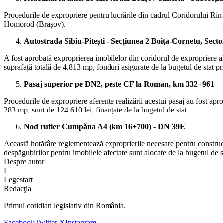
Procedurile de expropriere pentru lucrările din cadrul Coridorului Rin
Homorod (Brașov).
Autostrada Sibiu-Pitești - Secțiunea 2 Boița-Cornetu, Secto
A fost aprobată exproprierea imobilelor din coridorul de expropriere a
suprafață totală de 4.813 mp, fonduri asigurate de la bugetul de stat pri
Pasaj superior pe DN2, peste CF la Roman, km 332+961
Procedurile de expropriere aferente realizării acestui pasaj au fost apr
283 mp, sunt de 124.610 lei, finanțate de la bugetul de stat.
Nod rutier Cumpăna A4 (km 16+700) - DN 39E
Această hotărâre reglementează exproprierile necesare pentru construcți
despăgubirilor pentru imobilele afectate sunt alocate de la bugetul de st
Despre autor
L
Legestart
Redacţia
Primul cotidian legislativ din România.
Facebook
Twitter X
Instagram