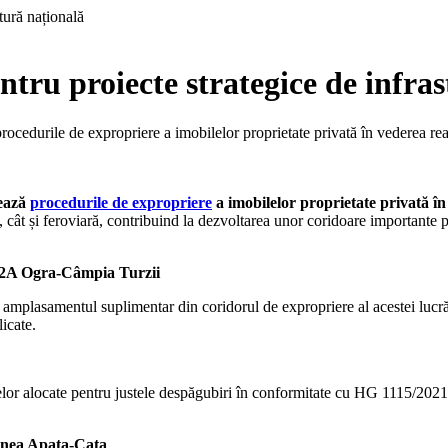
tru proiecte strategice de infra
edurile de expropriere a imobilelor proprietate privată în vederea realiz
tează
procedurile de expropriere
a imobilelor proprietate privată în 
ă, cât și feroviară, contribuind la dezvoltarea unor coridoare importante 
 2A Ogra-Câmpia Turzii
amplasamentul suplimentar din coridorul de expropriere al acestei lucrări 
licate.
or alocate pentru justele despăgubiri în conformitate cu HG 1115/2021.
iunea Apața-Cața