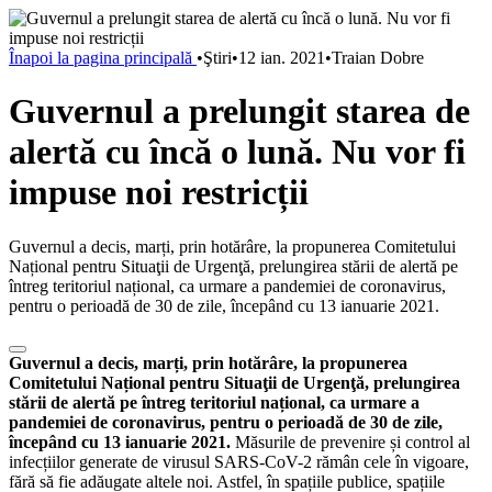
Înapoi la pagina principală
•
Ştiri
•
12 ian. 2021
•
Traian Dobre
Guvernul a prelungit starea de
alertă cu încă o lună. Nu vor fi
impuse noi restricții
Guvernul a decis, marți, prin hotărâre, la propunerea Comitetului
Național pentru Situaţii de Urgenţă, prelungirea stării de alertă pe
întreg teritoriul național, ca urmare a pandemiei de coronavirus,
pentru o perioadă de 30 de zile, începând cu 13 ianuarie 2021.
Guvernul a decis, marți, prin hotărâre, la propunerea
Comitetului Național pentru Situaţii de Urgenţă, prelungirea
stării de alertă pe întreg teritoriul național, ca urmare a
pandemiei de coronavirus, pentru o perioadă de 30 de zile,
începând cu 13 ianuarie 2021.
Măsurile de prevenire și control al
infecțiilor generate de virusul SARS-CoV-2 rămân cele în vigoare,
fără să fie adăugate altele noi. Astfel, în spațiile publice, spațiile