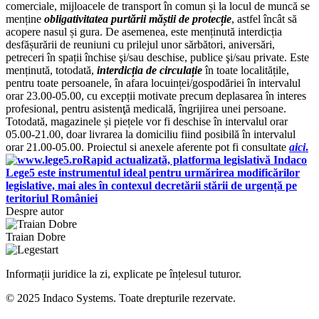
comerciale, mijloacele de transport în comun și la locul de muncă se
menține
obligativitatea purtării măștii de protecție
, astfel încât să
acopere nasul și gura. De asemenea, este menținută interdicția
desfășurării de reuniuni cu prilejul unor sărbători, aniversări,
petreceri în spații închise şi/sau deschise, publice şi/sau private. Este
menținută, totodată,
interdicția de circulație
în toate localitățile,
pentru toate persoanele, în afara locuinței/gospodăriei în intervalul
orar 23.00-05.00, cu excepții motivate precum deplasarea în interes
profesional, pentru asistenţă medicală, îngrijirea unei persoane.
Totodată, magazinele și piețele vor fi deschise în intervalul orar
05.00-21.00, doar livrarea la domiciliu fiind posibilă în intervalul
orar 21.00-05.00. Proiectul si anexele aferente pot fi consultate
aici
.
Rapid actualizată, platforma legislativă Indaco
Lege5 este instrumentul ideal pentru urmărirea modificărilor
legislative, mai ales în contexul decretării stării de urgență pe
teritoriul României
Despre autor
Traian Dobre
Informații juridice la zi, explicate pe înțelesul tuturor.
© 2025 Indaco Systems. Toate drepturile rezervate.