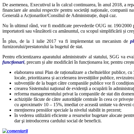
De asemenea, Executivul ia în calcul continuarea, în anul 2018, a rep
financiare ale anului respectiv pentru societăți naționale, companii na
Generală a Acționarilor/Consiliul de Administrație, după caz.
Nu în ultimul rând, vor fi modificate prevederile OUG nr. 190/2000
importatorii sau vânzătorii cu amănuntul, cu scopul simplificării și creș
În plus, de la 1 iulie 2017 va fi implementat un mecanism de
p
furnizorului/prestatorului la bugetul de stat.
Pentru eficientizarea aparatului administrativ al statului, SGG va eval
funcționari
, precum și alte modificări în funcționarea lor, pentru crește
elaborarea unui Plan de raționalizare a cheltuielilor publice, cu 
locale, prioritizarea și accelerarea investițiilor publice, revizui
subvențiile de la buget către companiile publice vor fi condițion
crearea Sistemului național de evidență a ocupării în administrați
reforma managementului privat la companiile de stat din domeniil
achizițiile făcute de către autoritățile centrale în ceea ce privește
cu aproximativ 10 – 15%, imediat ce această unitate va deveni o
menținerea pensiilor speciale la nivelul stabilit in prezent;
în vederea utilizării eficiente a resurselor bugetare alocate pen
dar şi introducerea cardului social de beneficii.