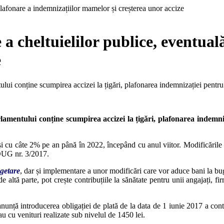
 cheltuielilor publice, eventuală
e
ului conține scumpirea accizei la țigări, plafonarea indemnizației pent
lamentului conține scumpirea accizei la țigări, plafonarea indem
şi cu câte 2% pe an până în 2022, începând cu anul viitor. Modificările
 OUG nr. 3/2017.
ugetare
, dar și implementare a unor modificări care vor aduce bani la bu
de altă parte, pot crește contribuțiile la sănătate pentru unii angajați, fi
nunță introducerea obligației de plată de la data de 1 iunie 2017 a contr
au cu venituri realizate sub nivelul de 1450 lei.