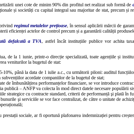
artizării unei cote de minim 90% din profitul net realizat sub formă de
ționale și societăți cu capital integral sau majoritar de stat, precum și
 privind
regimul metalelor prețioase
, în sensul aplicării mărcii de gara
terii eficienței actelor de control precum și a garantării calității produs
lată defalcată a TVA
, astfel încât instituțiile publice vor achita tax
ua, de la 1 iunie, printr-o direcție specializată, toate agențiile și inst
rea veniturilor la bugetul de stat:
5-10%, până la data de 1 iulie a.c., cu următorii piloni: auditul funcțiil
rea subvențiilor acordate companiilor de la bugetul de stat;
ate de îmbunătățirea performanțelor financiare, se vor introduce contracte
a publică – ANFP va colecta în mod direct datele necesare populării sistem
e strategice cu contracte standard, criterii de performanță şi plată în f
 bunurile şi serviciile se vor face centralizat, de către o unitate de achizi
perațională;
tru prestații sociale, ar fi oportună plafonarea indemnizației pentru creș