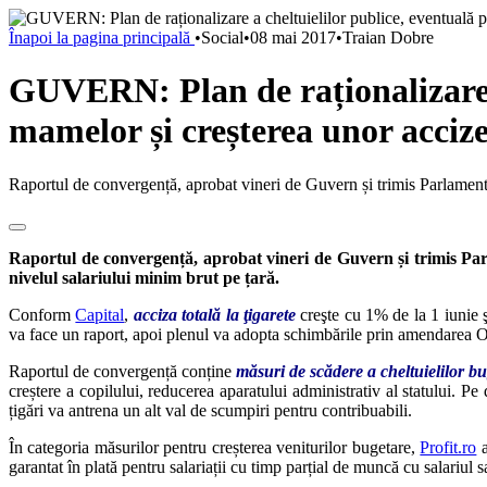
Înapoi la pagina principală
•
Social
•
08 mai 2017
•
Traian Dobre
GUVERN: Plan de raționalizare a
mamelor și creșterea unor acciz
Raportul de convergență, aprobat vineri de Guvern și trimis Parlament
Raportul de convergență, aprobat vineri de Guvern și trimis Par
nivelul salariului minim brut pe țară.
Conform
Capital
,
acciza totală la ţigarete
creşte cu 1% de la 1 iunie 
va face un raport, apoi plenul va adopta schimbările prin amendarea
Raportul de convergență conține
măsuri de scădere a cheltuielilor b
creștere a copilului, reducerea aparatului administrativ al statului. Pe 
țigări va antrena un alt val de scumpiri pentru contribuabili.
În categoria măsurilor pentru creșterea veniturilor bugetare,
Profit.ro
a
garantat în plată pentru salariații cu timp parțial de muncă cu salariul s