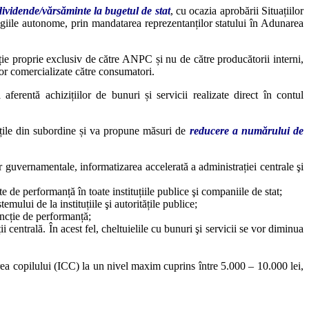
dividende/vărsăminte la bugetul de stat
, cu ocazia aprobării Situațiilor
 regiile autonome, prin mandatarea reprezentanților statului în Adunarea
nție proprie exclusiv de către ANPC și nu de către producătorii interni,
elor comercializate către consumatori.
a aferentă achizițiilor de bunuri și servicii realizate direct în contul
ituțile din subordine și va propune măsuri de
reducere a numărului de
or guvernamentale, informatizarea accelerată a administrației centrale şi
 de performanță în toate instituțiile publice şi companiile de stat;
ului de la instituțiile şi autoritățile publice;
uncție de performanță;
ții centrală. În acest fel, cheltuielile cu bunuri şi servicii se vor diminua
terea copilului (ICC) la un nivel maxim cuprins între 5.000 – 10.000 lei,