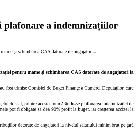
 plafonare a indemnizațiilor
ru mame și schimbarea CAS datorate de angajatori...
nizației pentru mame și schimbarea CAS datorate de angajatori la
 au fost trimise Comisiei de Buget Finanţe a Camerei Deputaţilor, care
getul de stat, printre acestea numărându-se plafonarea indemnizației de
rmele pot fi obligate să dea 90% profit la buget, iar creșterea accizei la
ibuțiilor datorate de angajatori la nivelul salariului minim brut pe țară