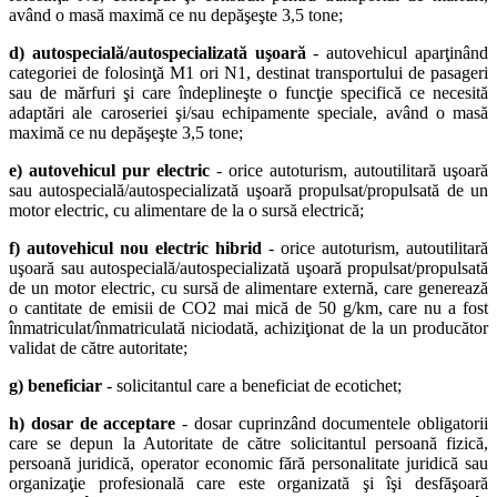
având o masă maximă ce nu depăşeşte 3,5 tone;
d) autospecială/autospecializată uşoară
- autovehicul aparţinând
categoriei de folosinţă M1 ori N1, destinat transportului de pasageri
sau de mărfuri şi care îndeplineşte o funcţie specifică ce necesită
adaptări ale caroseriei şi/sau echipamente speciale, având o masă
maximă ce nu depăşeşte 3,5 tone;
e) autovehicul pur electric
- orice autoturism, autoutilitară uşoară
sau autospecială/autospecializată uşoară propulsat/propulsată de un
motor electric, cu alimentare de la o sursă electrică;
f) autovehicul nou electric hibrid
- orice autoturism, autoutilitară
uşoară sau autospecială/autospecializată uşoară propulsat/propulsată
de un motor electric, cu sursă de alimentare externă, care generează
o cantitate de emisii de CO2 mai mică de 50 g/km, care nu a fost
înmatriculat/înmatriculată niciodată, achiziţionat de la un producător
validat de către autoritate;
g) beneficiar
- solicitantul care a beneficiat de ecotichet;
h) dosar de acceptare
- dosar cuprinzând documentele obligatorii
care se depun la Autoritate de către solicitantul persoană fizică,
persoană juridică, operator economic fără personalitate juridică sau
organizaţie profesională care este organizată şi îşi desfăşoară