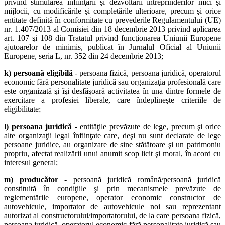
privind stimularea înfiinţării şi dezvoltării întreprinderilor mici şi
mijlocii, cu modificările şi completările ulterioare, precum şi orice
entitate definită în conformitate cu prevederile Regulamentului (UE)
nr. 1.407/2013 al Comisiei din 18 decembrie 2013 privind aplicarea
art. 107 şi 108 din Tratatul privind funcţionarea Uniunii Europene
ajutoarelor de minimis, publicat în Jurnalul Oficial al Uniunii
Europene, seria L, nr. 352 din 24 decembrie 2013;
k) persoană eligibilă
- persoana fizică, persoana juridică, operatorul
economic fără personalitate juridică sau organizaţia profesională care
este organizată şi îşi desfăşoară activitatea în una dintre formele de
exercitare a profesiei liberale, care îndeplineşte criteriile de
eligibilitate;
l) persoana juridică
- entităţile prevăzute de lege, precum şi orice
alte organizaţii legal înfiinţate care, deşi nu sunt declarate de lege
persoane juridice, au organizare de sine stătătoare şi un patrimoniu
propriu, afectat realizării unui anumit scop licit şi moral, în acord cu
interesul general;
m) producător
- persoană juridică română/persoană juridică
constituită în condiţiile şi prin mecanismele prevăzute de
reglementările europene, operator economic constructor de
autovehicule, importator de autovehicule noi sau reprezentant
autorizat al constructorului/importatorului, de la care persoana fizică,
persoana juridică, operatorul economic fără personalitate juridică sau