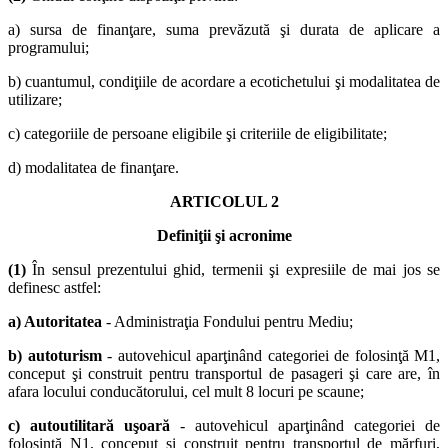
a) sursa de finanţare, suma prevăzută şi durata de aplicare a
programului;
b) cuantumul, condiţiile de acordare a ecotichetului şi modalitatea de
utilizare;
c) categoriile de persoane eligibile şi criteriile de eligibilitate;
d) modalitatea de finanţare.
ARTICOLUL 2
Definiţii şi acronime
(1)
În sensul prezentului ghid, termenii şi expresiile de mai jos se
definesc astfel:
a) Autoritatea
- Administraţia Fondului pentru Mediu;
b) autoturism
- autovehicul aparţinând categoriei de folosinţă M1,
conceput şi construit pentru transportul de pasageri şi care are, în
afara locului conducătorului, cel mult 8 locuri pe scaune;
c) autoutilitară uşoară
- autovehicul aparţinând categoriei de
folosinţă N1, conceput şi construit pentru transportul de mărfuri,