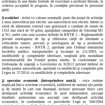
activitatea în una dintre formele de exercitare a profesiei liberale, în
vederea acceptării în program, în condiţiile prevăzute în prezentul
ghid;
i) ecotichet
- tichet cu valoare nominală, parte din preţul de achiziţie
a unui autovehicul pur electric sau autovehicul nou electric hibrid cu
sursă de alimentare externă care generează o cantitate de emisii de
CO2 mai mică de 50 g/km, aparţinând categoriilor de folosinţă M1
şi N1, astfel cum sunt acestea definite în RNTR 2 - Reglementările
privind omologarea de tip şi eliberarea cărţii de identitate a
vehiculelor rutiere, precum şi omologarea de tip a produselor
utilizate la acestea - RNTR 2, aprobate prin Ordinul ministrului
lucrărilor publice, transporturilor şi locuinţei nr. 211/2003, cu
modificările şi completările ulterioare, susţinută prin modalitate
nerambursabilă din Fondul pentru mediu, în conformitate cu
Ordonanţa de urgenţă a Guvernului nr. 9/2013 privind timbrul de
mediu pentru autovehicule, aprobată cu modificări şi completări prin
Legea nr. 37/2014, cu modificările şi completările ulterioare;
j) operator economic (întreprindere unică)
- orice entitate
implicată într-o activitate economică, indiferent de statutul său juridic
şi de modul în care este finanţată, inclusiv persoane fizice care
desfăşoară activităţi economice în mod independent, asociaţii
familiale, parteneriate sau asociaţii care desfăşoară activităţi
economice, în conformitate cu prevederile Legii nr. 346/2004