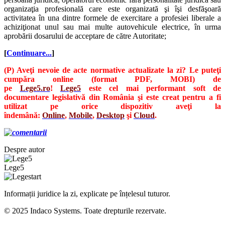
organizaţia profesională care este organizată şi îşi desfăşoară
activitatea în una dintre formele de exercitare a profesiei liberale a
achiziţionat unul sau mai multe autovehicule electrice, în urma
aprobării dosarului de acceptare de către Autoritate;
[
Continuare...
]
(P) Aveţi nevoie de acte normative actualizate la zi? Le puteţi
cumpăra online (format PDF, MOBI) de
pe
Lege5.ro
!
Lege5
este cel mai performant soft de
documentare legislativă din România şi este creat pentru a fi
utilizat pe orice dispozitiv aveţi la
îndemână:
Online
,
Mobile
,
Desktop
şi
Cloud
.
Despre autor
Lege5
Informații juridice la zi, explicate pe înțelesul tuturor.
© 2025 Indaco Systems. Toate drepturile rezervate.