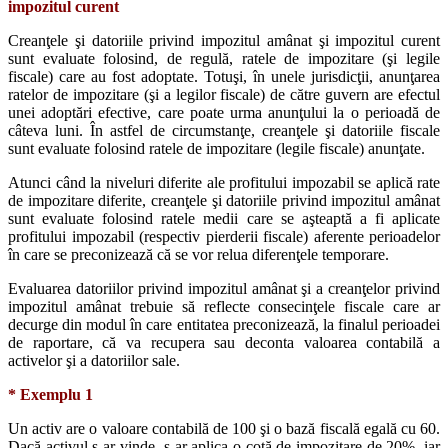
impozitul curent
Creanţele şi datoriile privind impozitul amânat şi impozitul curent
sunt evaluate folosind, de regulă, ratele de impozitare (şi legile
fiscale) care au fost adoptate. Totuşi, în unele jurisdicţii, anunţarea
ratelor de impozitare (şi a legilor fiscale) de către guvern are efectul
unei adoptări efective, care poate urma anunţului la o perioadă de
câteva luni. În astfel de circumstanţe, creanţele şi datoriile fiscale
sunt evaluate folosind ratele de impozitare (legile fiscale) anunţate.
Atunci când la niveluri diferite ale profitului impozabil se aplică rate
de impozitare diferite, creanţele şi datoriile privind impozitul amânat
sunt evaluate folosind ratele medii care se aşteaptă a fi aplicate
profitului impozabil (respectiv pierderii fiscale) aferente perioadelor
în care se preconizează că se vor relua diferenţele temporare.
Evaluarea datoriilor privind impozitul amânat şi a creanţelor privind
impozitul amânat trebuie să reflecte consecinţele fiscale care ar
decurge din modul în care entitatea preconizează, la finalul perioadei
de raportare, că va recupera sau deconta valoarea contabilă a
activelor şi a datoriilor sale.
* Exemplu 1
Un activ are o valoare contabilă de 100 şi o bază fiscală egală cu 60.
Dacă activul s-ar vinde, s-ar aplica o cotă de impozitare de 20%, iar