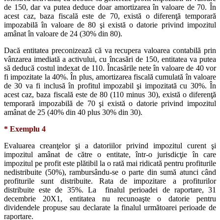
de 150, dar va putea deduce doar amortizarea în valoare de 70. În
acest caz, baza fiscală este de 70, există o diferenţă temporară
impozabilă în valoare de 80 şi există o datorie privind impozitul
amânat în valoare de 24 (30% din 80).
Dacă entitatea preconizează că va recupera valoarea contabilă prin
vânzarea imediată a activului, cu încasări de 150, entitatea va putea
să deducă costul indexat de 110. Încasările nete în valoare de 40 vor
fi impozitate la 40%. În plus, amortizarea fiscală cumulată în valoare
de 30 va fi inclusă în profitul impozabil şi impozitată cu 30%. În
acest caz, baza fiscală este de 80 (110 minus 30), există o diferenţă
temporară impozabilă de 70 şi există o datorie privind impozitul
amânat de 25 (40% din 40 plus 30% din 30).
* Exemplu 4
Evaluarea creanţelor şi a datoriilor privind impozitul curent şi
impozitul amânat de către o entitate, într-o jurisdicţie în care
impozitul pe profit este plătibil la o rată mai ridicată pentru profiturile
nedistribuite (50%), rambursându-se o parte din sumă atunci când
profiturile sunt distribuite. Rata de impozitare a profiturilor
distribuite este de 35%. La finalul perioadei de raportare, 31
decembrie 20X1, entitatea nu recunoaşte o datorie pentru
dividendele propuse sau declarate la finalul următoarei perioade de
raportare.