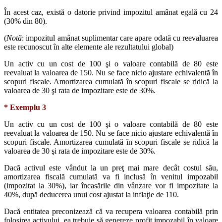
În acest caz, există o datorie privind impozitul amânat egală cu 24
(30% din 80).
(
Notă
: impozitul amânat suplimentar care apare odată cu reevaluarea
este recunoscut în alte elemente ale rezultatului global)
Un activ cu un cost de 100 şi o valoare contabilă de 80 este
reevaluat la valoarea de 150. Nu se face nicio ajustare echivalentă în
scopuri fiscale. Amortizarea cumulată în scopuri fiscale se ridică la
valoarea de 30 şi rata de impozitare este de 30%.
* Exemplu 3
Un activ cu un cost de 100 şi o valoare contabilă de 80 este
reevaluat la valoarea de 150. Nu se face nicio ajustare echivalentă în
scopuri fiscale. Amortizarea cumulată în scopuri fiscale se ridică la
valoarea de 30 şi rata de impozitare este de 30%.
Dacă activul este vândut la un preţ mai mare decât costul său,
amortizarea fiscală cumulată va fi inclusă în venitul impozabil
(impozitat la 30%), iar încasările din vânzare vor fi impozitate la
40%, după deducerea unui cost ajustat la inflaţie de 110.
Dacă entitatea preconizează că va recupera valoarea contabilă prin
folosirea activului, ea trebuie să genereze profit impozabil în valoare