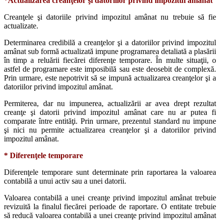
*Actualizarea creanţelor şi datoriilor privind impozitul amânat
Creanţele şi datoriile privind impozitul amânat nu trebuie să fie
actualizate.
Determinarea credibilă a creanţelor şi a datoriilor privind impozitul
amânat sub formă actualizată impune programarea detaliată a plasării
în timp a reluării fiecărei diferenţe temporare. În multe situaţii, o
astfel de programare este imposibilă sau este deosebit de complexă.
Prin urmare, este nepotrivit să se impună actualizarea creanţelor şi a
datoriilor privind impozitul amânat.
Permiterea, dar nu impunerea, actualizării ar avea drept rezultat
creanţe şi datorii privind impozitul amânat care nu ar putea fi
comparate între entităţi. Prin urmare, prezentul standard nu impune
şi nici nu permite actualizarea creanţelor şi a datoriilor privind
impozitul amânat.
* Diferenţele temporare
Diferenţele temporare sunt determinate prin raportarea la valoarea
contabilă a unui activ sau a unei datorii.
Valoarea contabilă a unei creanţe privind impozitul amânat trebuie
revizuită la finalul fiecărei perioade de raportare. O entitate trebuie
să reducă valoarea contabilă a unei creanţe privind impozitul amânat