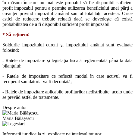
în măsura în care nu mai este probabil să fie disponibil suficient
profit impozabil pentru a permite utilizarea beneficiului unei părţi a
creanţei privind impozitul amânat sau al totalităţii acesteia. Orice
astfel de reducere trebuie reluată dacă se dovedeşte că există
probabilitatea de a fi disponibil suficient profit impozabil.
* Să reţinem!
Soldurile impozitului curent şi impozitului amânat sunt evaluate
folosind:
- Ratele de impozitare şi legislaţia fiscală reglementată până la data
bilanţului;
- Ratele de impozitare ce reflectă modul în care activul va fi
recuperat sau datoria va fi decontată;
- Ratele de impozitare aplicabile profiturilor nedistribuite, acolo unde
se prevăd astfel de tratamente.
Despre autor
Maria Bălăşescu
Informații juridice la zi, explicate pe înțelesul tuturor.