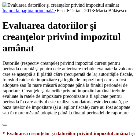
Înapoi la pagina principală
•
Fiscal
•
12 ian. 2013
•
Maria Bălăşescu
Evaluarea datoriilor şi
creanţelor privind impozitul
amânat
Datoriile (respectiv creanţele) privind impozitul curent pentru
perioada curentă şi pentru cele anterioare trebuie evaluate la valoarea
care se aşteaptă a fi plătită către (recuperată de la) autorităţile fiscale,
folosind ratele de impozitare (şi legile de impozitare) care au fost
adoptate sau în mare măsură adoptate până la finalul perioadei de
raportare. Creanţele şi datoriile privind impozitul amânat trebuie
evaluate la ratele de impozitare preconizate a fi aplicate pentru
perioada în care activul este realizat sau datoria este decontată, pe
baza ratelor de impozitare (şi a legilor fiscale) care au fost adoptate
sau în mare măsură adoptate până la finalul perioadei de raportare.
* Evaluarea creanţelor şi datoriilor privind impozitul amânat şi