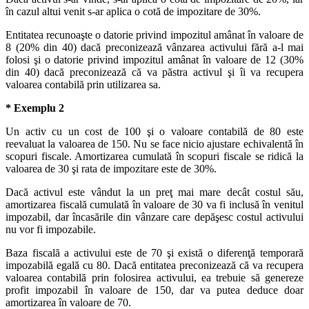
în cazul altui venit s-ar aplica o cotă de impozitare de 30%.
Entitatea recunoaşte o datorie privind impozitul amânat în valoare de
8 (20% din 40) dacă preconizează vânzarea activului fără a-l mai
folosi şi o datorie privind impozitul amânat în valoare de 12 (30%
din 40) dacă preconizează că va păstra activul şi îi va recupera
valoarea contabilă prin utilizarea sa.
* Exemplu 2
Un activ cu un cost de 100 şi o valoare contabilă de 80 este
reevaluat la valoarea de 150. Nu se face nicio ajustare echivalentă în
scopuri fiscale. Amortizarea cumulată în scopuri fiscale se ridică la
valoarea de 30 şi rata de impozitare este de 30%.
Dacă activul este vândut la un preţ mai mare decât costul său,
amortizarea fiscală cumulată în valoare de 30 va fi inclusă în venitul
impozabil, dar încasările din vânzare care depăşesc costul activului
nu vor fi impozabile.
Baza fiscală a activului este de 70 şi există o diferenţă temporară
impozabilă egală cu 80. Dacă entitatea preconizează că va recupera
valoarea contabilă prin folosirea activului, ea trebuie să genereze
profit impozabil în valoare de 150, dar va putea deduce doar
amortizarea în valoare de 70.