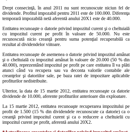
Drept consecinţă, în anul 2011 nu sunt recunoscute niciun fel de
dividende. Profitul impozabil pentru 2011 este de 100.000. Diferenţa
temporară impozabilă netă aferentă anului 20X1 este de 40.000.
Entitatea recunoaşte o datorie privind impozitul curent şi o cheltuială
cu impozitul curent pe profit în valoare de 50.000. Nu este
recunoscută nicio creanţă pentru suma potenţial recuperabilă ca
rezultat al dividendelor viitoare.
Entitatea recunoaşte de asemenea o datorie privind impozitul amânat
şi o cheltuială cu impozitul amânat în valoare de 20.000 (50 % din
40.000), reprezentând impozitul pe profit pe care entitatea îl va plăti
atunci când va recupera sau va deconta valorile contabile ale
creanţelor şi datoriilor sale, pe baza ratei de impozitare aplicabile
profiturilor nedistribuite.
Ulterior, la data de 15 martie 2012, entitatea recunoaşte ca datorie
dividende de 10.000, aferente profiturilor anterioare din exploatare.
La 15 martie 2012, entitatea recunoaşte recuperarea impozitului pe
profit de 1.500 (15 % din dividendele recunoscute ca datorie) ca o
creanţă privind impozitul curent şi ca o reducere a cheltuielii cu
impozitul curent pe profit, aferentă anului 20X2.