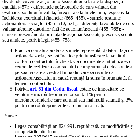
dividende cuvenite acţionarilor/asociaţilor şi lăsate la dispoziţia
entităţii (457); - diferenţele nefavorabile de curs valutar, din
evaluarea soldului în valută, înregistrate la finele lunii, respectiv la
închiderea exerciţiului financiar (665=455). - sumele restituite
acţionarilor/asociaţilor (455=512, 531); - diferenţe favorabile de curs
valutar aferente datoriilor faţă de acţionari/asociaţi (455=765); -
sume reprezentând datorii faţă de acţionari/asociaţi, prescrise, scutite
sau anulate, potrivit legii (455=758).
Practica contabilă arată că
s
umele reprezentând datorii faţă de
acţionari/asociaţi se pot închide prin transferare la venituri,
conform contractului încheiat. Ca documente sunt utilizate: o
cerere de reziliere a contractului de împrumut și o declarație a
persoanei care a creditat firma din care să rezulte că
acționarul/asociatul în cauză renunță la suma împrumutată, în
temeiul contractului.
Potrivit
art. 51 din Codul fiscal,
cotele de impozitare pe
veniturile microîntreprinderilor sunt: 1% pentru
microîntreprinderile care au unul sau mai mulţi salariaţi și 3%,
pentru microîntreprinderile care nu au salariaţi.
Surse:
Legea contabilității nr. 82/1991, republicată, cu modificările și
completările ulterioare;