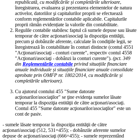
republicată, cu modificările și completările ulterioare
,
înregistrarea, evaluarea şi prezentarea elementelor de natura
activelor, datoriilor şi capitalurilor proprii se efectuează
conform reglementărilor contabile aplicabile. Capitalurile
proprii rămân evidențiate la valorile din contabilitate.
Regulile contabile stabilesc faptul că sumele depuse sau lăsate
temporar de către acţionari/asociaţi la dispoziţia entităţii,
precum şi dobânzile aferente, calculate în condiţiile legii, se
înregistrează în contabilitate în conturi distincte (contul 4551
"Acţionari/asociaţi - conturi curente", respectiv contul 4558
"Acţionari/asociaţi - dobânzi la conturi curente").
(pct. 349
din
Reglementările contabile
privind situațiile financiare
anuale individuale și situațiile financiare anuale consolidate
aprobate prin OMFP nr. 1802/2014, cu modificările și
completările ulterioare).
Cu ajutorul contului 455 "Sume datorate
acţionarilor/asociaţilor" se ţine evidenţa sumelor lăsate
temporar la dispoziţia entităţii de către acţionari/asociaţi.
Contul 455 "Sume datorate acţionarilor/asociaţilor" este un
cont de pasiv.
- sumele lăsate temporar la dispoziţia entităţii de către
acţionari/asociaţi (512, 531=455); - dobânzile aferente sumelor
depuse de acţionari/asociaţi (666=455); - sumele reprezentând