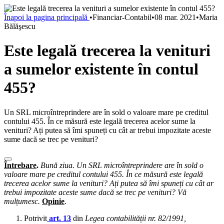
Înapoi la pagina principală
•
Financiar-Contabil
•
08 mar. 2021
•
Maria
Bălăşescu
Este legală trecerea la venituri
a sumelor existente în contul
455?
Un SRL microîntreprindere are în sold o valoare mare pe creditul
contului 455. În ce măsură este legală trecerea acelor sume la
venituri? Ați putea să îmi spuneți cu cât ar trebui impozitate aceste
sume dacă se trec pe venituri?
Întrebare
.
Bună ziua. Un SRL microîntreprindere are în sold o
valoare mare pe creditul contului 455. În ce măsură este legală
trecerea acelor sume la venituri? Ați putea să îmi spuneți cu cât ar
trebui impozitate aceste sume dacă se trec pe venituri? Vă
mulțumesc.
Opinie
.
Potrivit
art. 13
din
Legea contabilității nr. 82/1991,