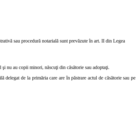
strativă sau procedură notarială sunt prevăzute în art. II din Legea
l şi nu au copii minori, născuţi din căsătorie sau adoptaţi.
ilă delegat de la primăria care are în păstrare actul de căsătorie sau pe