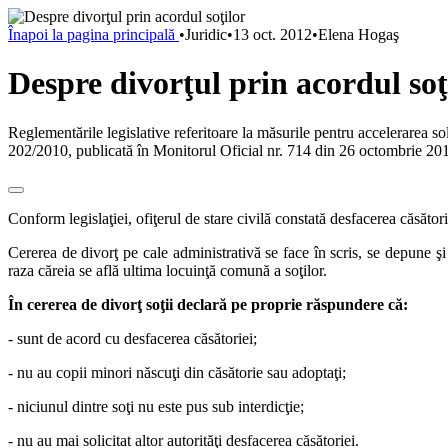
Înapoi la pagina principală
•
Juridic
•
13 oct. 2012
•
Elena Hogaş
Despre divorţul prin acordul soţ
Reglementările legislative referitoare la măsurile pentru accelerarea so
202/2010, publicată în Monitorul Oficial nr. 714 din 26 octombrie 20
Conform legislaţiei, ofiţerul de stare civilă constată desfacerea căsător
Cererea de divorţ pe cale administrativă se face în scris, se depune şi 
raza căreia se află ultima locuinţă comună a soţilor.
În cererea de di
vorţ soţii declară pe proprie răspundere că:
- sunt de acord cu desfacerea căsătoriei;
- nu au copii minori născuţi din căsătorie sau adoptaţi;
- niciunul dintre soţi nu este pus sub interdicţie;
- nu au mai solicitat altor autorităţi desfacerea căsătoriei.