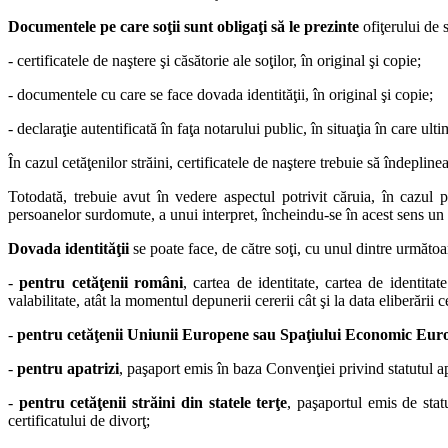
Documentele pe
care soţii sunt obligaţi să le prezinte
ofiţerului de s
- certificatele de naştere şi căsătorie ale soţilor, în original şi copie;
- documentele cu care se face dovada identităţii, în original şi copie;
- declaraţie autentificată în faţa notarului public, în situaţia în care u
În cazul cetăţenilor străini, certificatele de naştere trebuie să îndepline
Totodată, trebuie avut în vedere aspectul potrivit căruia, în cazul 
persoanelor surdomute, a unui interpret, încheindu-se în acest sens un
Dovada identităţii
se poate face, de către soţi, cu unul dintre următo
-
pentru cetăţenii români
, cartea de identitate, cartea de identita
valabilitate, atât la momentul depunerii cererii cât şi la data eliberării c
-
pentru cetăţenii Uniunii Europene sau Spaţiului Economic Eu
-
pentru apatrizi
, paşaport emis în baza Convenţiei privind statutul a
-
pentru cetăţenii străini din statele terţe
, paşaportul emis de statu
certificatului de divorţ;