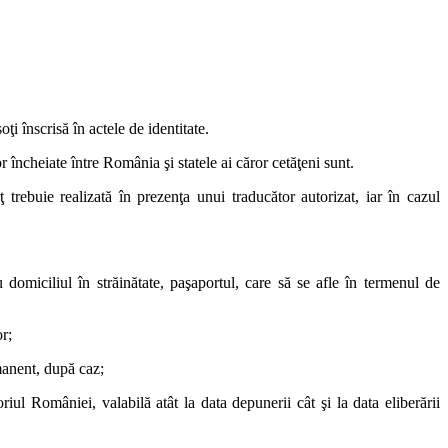
ţi înscrisă în actele de identitate.
or încheiate între România şi statele ai căror cetăţeni sunt.
trebuie realizată în prezenţa unui traducător autorizat, iar în cazul
u domiciliul în străinătate, paşaportul, care să se afle în termenul de
r;
manent, după caz;
oriul României, valabilă atât la data depunerii cât şi la data eliberării