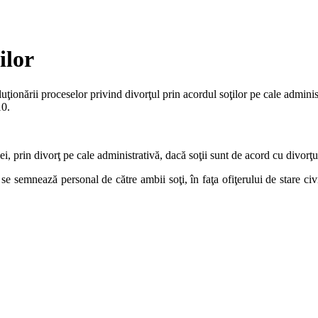
ilor
luţionării proceselor privind divorţul prin acordul soţilor pe cale admini
10.
iei, prin divorţ pe cale administrativă, dacă soţii sunt de acord cu divorţu
se semnează personal de către ambii soţi, în faţa ofiţerului de stare civ