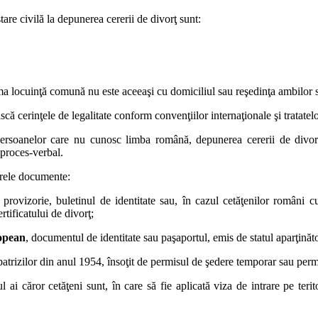
tare civilă la depunerea cererii de divorţ sunt:
ltima locuinţă comună nu este aceeaşi cu domiciliul sau reşedinţa ambilor so
ască cerinţele de legalitate conform convenţiilor internaţionale şi tratatel
persoanelor care nu cunosc limba română, depunerea cererii de divorţ 
 proces-verbal.
arele documente:
te provizorie, buletinul de identitate sau, în cazul cetăţenilor români c
ertificatului de divorţ;
ropean
, documentul de identitate sau paşaportul, emis de statul aparţinăto
patrizilor din anul 1954, însoţit de permisul de şedere temporar sau per
l ai căror cetăţeni sunt, în care să fie aplicată viza de intrare pe terit