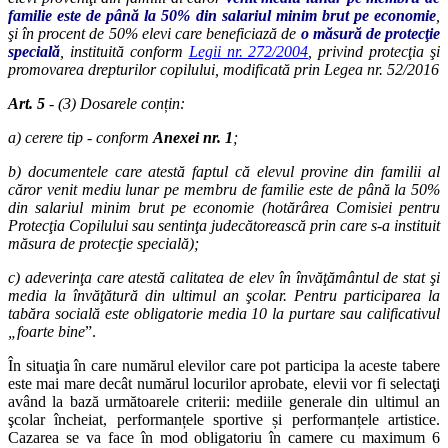
familie este de până la 50% din salariul minim brut pe economie
,
şi în procent de 50% elevi care beneficiază de
o măsură de protecţie
specială
, instituită conform
Legii nr. 272/2004
, privind protecţia şi
promovarea drepturilor copilului, modificată prin Legea nr. 52/2016
Art. 5
- (3) Dosarele conțin:
a) cerere tip - conform
Anexei nr. 1
;
b) documentele care atestă faptul că elevul provine din familii al
căror venit mediu lunar pe membru de familie este de până la 50%
din salariul minim brut pe economie (hotărârea Comisiei pentru
Protecţia Copilului sau sentinţa judecătorească prin care s-a instituit
măsura de protecţie specială);
c) adeverinţa care atestă calitatea de elev în învăţământul de stat şi
media la învăţătură din ultimul an şcolar. Pentru participarea la
tabăra socială este obligatorie media 10 la purtare sau calificativul
„foarte bine
”.
În situaţia în care numărul elevilor care pot participa la aceste tabere
este mai mare decât numărul locurilor aprobate, elevii vor fi selectaţi
având la bază următoarele criterii: mediile generale din ultimul an
şcolar încheiat, performanțele sportive și performanțele artistice.
Cazarea se va face în mod obligatoriu în camere cu maximum 6