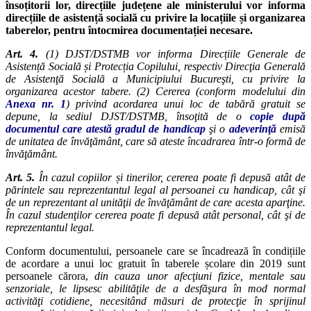
însoțitorii lor, direcțiile județene ale ministerului vor informa
direcțiile de asistență socială cu privire la locațiile și organizarea
taberelor, pentru întocmirea documentației necesare.
Art. 4.
(1) DJST/DSTMB vor informa Direcțiile Generale de
Asistență Socială și Protecția Copilului, respectiv Direcţia Generală
de Asistenţă Socială a Municipiului Bucureşti, cu privire la
organizarea acestor tabere. (2) Cererea (conform modelului din
Anexa nr. 1
) privind acordarea unui loc de tabără gratuit se
depune, la sediul DJST/DSTMB, însoţită de o
copie după
documentul care atestă gradul de handicap
şi o
adeverinţă
emisă
de unitatea de învăţământ, care să ateste încadrarea într-o formă de
învăţământ.
Art. 5.
În cazul copiilor și tinerilor, cererea poate fi depusă atât de
părintele sau reprezentantul legal al persoanei cu handicap, cât şi
de un reprezentant al unităţii de învăţământ de care acesta aparţine.
În cazul studenţilor cererea poate fi depusă atât personal, cât şi de
reprezentantul legal.
Conform documentului, persoanele care se încadrează în condițiile
de acordare a unui loc gratuit în taberele școlare din 2019 sunt
persoanele cărora,
din cauza unor afecţiuni fizice, mentale sau
senzoriale, le lipsesc abilităţile de a desfăşura în mod normal
activităţi cotidiene, necesitând măsuri de protecţie în sprijinul