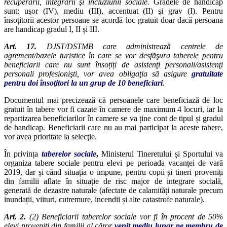
recuperării, integrării şi incluziunii sociale.
Gradele de handicap
sunt: uşor (IV), mediu (III), accentuat (II) şi grav (I). Pentru
însoțitorii acestor persoane se acordă loc gratuit doar dacă persoana
are handicap gradul I, II și III.
Art. 17.
DJST/DSTMB care administrează centrele de
agrement/bazele turistice în care se vor desfăşura taberele pentru
beneficiarii care nu sunt însoțiți de asistenţi personali/asistenţi
personali profesionişti, vor avea obligaţia să asigure
gratuitate
pentru doi însoţitori la un grup de 10 beneficiari
.
Documentul mai precizează că persoanele care beneficiază de loc
gratuit în tabere vor fi cazate în camere de maximum 4 locuri, iar la
repartizarea beneficiarilor în camere se va ține cont de tipul și gradul
de handicap. Beneficiarii care nu au mai participat la aceste tabere,
vor avea prioritate la selecţie.
În privința
t
aberelor sociale
,
Ministerul Tineretului și Sportului va
organiza tabere sociale pentru elevi pe perioada vacanței de vară
2019, dar și când situația o impune, pentru copii și tineri proveniți
din familii aflate în situație de risc major de integrare socială,
generată de dezastre naturale (afectate de calamități naturale precum
inundații, viituri, cutremure, incendii și alte catastrofe naturale).
Art. 2.
(2) Beneficiarii taberelor sociale vor fi în procent de 50%
elevi proveniţi din familii al căror
venit mediu lunar pe membru de