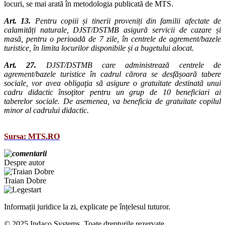
locuri, se mai arată în metodologia publicată de MTS.
Art. 13.
Pentru copiii și tinerii proveniți din familii afectate de
calamități naturale, DJST/DSTMB asigură servicii de cazare și
masă, pentru o perioadă de 7 zile, în centrele de agrement/bazele
turistice, în limita locurilor disponibile și a bugetului alocat.
Art. 27.
DJST/DSTMB care administrează centrele de
agrement/bazele turistice în cadrul cărora se desfășoară tabere
sociale, vor avea obligaţia să asigure o gratuitate destinată unui
cadru didactic însoţitor pentru un grup de 10 beneficiari ai
taberelor sociale. De asemenea, va beneficia de gratuitate copilul
minor al cadrului didactic.
Sursa: MTS.RO
Despre autor
Traian Dobre
Informații juridice la zi, explicate pe înțelesul tuturor.
© 2025 Indaco Systems. Toate drepturile rezervate.