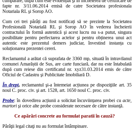
cumpărare, după cum este evidențiat şi în Încheierea de certificare de
fapte nr. 3/11.06.2014 emisă de catre Societatea profesionala
Notariala RL şi Sorop AO.
Cum cei trei pârâți au fost notificați să se prezinte la Societatea
Profesională Notarială RL şi Sorop AO în vederea încheierii
contractului în formă autentică şi acest lucru nu s-a putut, singura
posibilitate pentru perfectarea actelor şi pentru obținerea unui act
autentic este prezentul demers judiciar, învestind instanța cu
soluționarea prezentei cereri.
Reclamantul a arătat că suprafata de 3360 mp, situată în intravilanul
comunei Amarăștii de Sus, are carte funciară, dar nu este întabulată
după cum reiese din certificatul nr. xyz31.03.2014 emis de către
Oficiul de Cadastru şi Publicitate Imobiliară D.
În
drept
,
reclamantul şi-a întemeiat acțiunea pe dispoziţiile art. 35
noul C. proc. civ. şi art. 1528, art. 1650 noul C. proc. civ.
Probe
: în dovedirea acțiunii a solicitat încuviințarea probei cu
acte,
martori
şi orice alte probe considerate necesare de către instanţă.
Ce apărări concrete au formulat paratii în cauză?
Pârâţii legal citaţi nu au formulat întâmpinare.