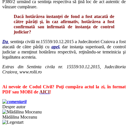
P380/2 urmând ca sentinţa respectiva să ţină loc de act autentic de
vânzare cumpărare.
Dacă hotărârea instanţei de fond a fost atacată de
către pârâți şi, în caz afirmativ, hotărârea a fost
confirmată sau infirmată de instanţa de control
judiciar?
Da
,
sentinţa civilă nr.15559/10.12.2015 a Judecătoriei Craiova a fost
atacată de către pârâți cu
apel,
dar instanţa superioară, de control
judiciar a menţinut hotărârea respectivă, reţinându-se temeinicia şi
legalitatea acesteia.
Extras din Sentinta civila nr. 15559/10.12.2015, Judecătoria
Craiova, www.rolii.ro
Ai nevoie de Codul Civil? Poţi cumpăra actul la zi, în format
PDF sau MOBI de
AICI
!
Despre autor
Mădălina Moceanu