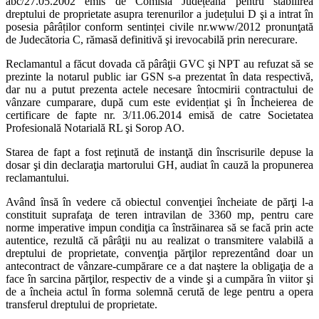
abc/27.05.2002 emis de Comisia Județeană pentru stabilirea
dreptului de proprietate asupra terenurilor a județului D şi a intrat în
posesia pârâților conform sentinței civile nr.www/2012 pronunţată
de Judecătoria C, rămasă definitivă şi irevocabilă prin nerecurare.
Reclamantul a făcut dovada că pârâţii GVC şi NPT au refuzat să se
prezinte la notarul public iar GSN s-a prezentat în data respectivă,
dar nu a putut prezenta actele necesare întocmirii contractului de
vânzare cumparare, după cum este evidențiat şi în Încheierea de
certificare de fapte nr. 3/11.06.2014 emisă de catre Societatea
Profesională Notarială RL şi Sorop AO.
Starea de fapt a fost reţinută de instanţă din înscrisurile depuse la
dosar şi din declaraţia martorului GH, audiat în cauză la propunerea
reclamantului.
Având însă în vedere că obiectul convenţiei încheiate de părţi l-a
constituit suprafaţa de teren intravilan de 3360 mp, pentru care
norme imperative impun condiţia ca înstrăinarea să se facă prin acte
autentice, rezultă că pârâţii nu au realizat o transmitere valabilă a
dreptului de proprietate, convenţia părţilor reprezentând doar un
antecontract de vânzare-cumpărare ce a dat naştere la obligaţia de a
face în sarcina părţilor, respectiv de a vinde şi a cumpăra în viitor şi
de a încheia actul în forma solemnă cerută de lege pentru a opera
transferul dreptului de proprietate.