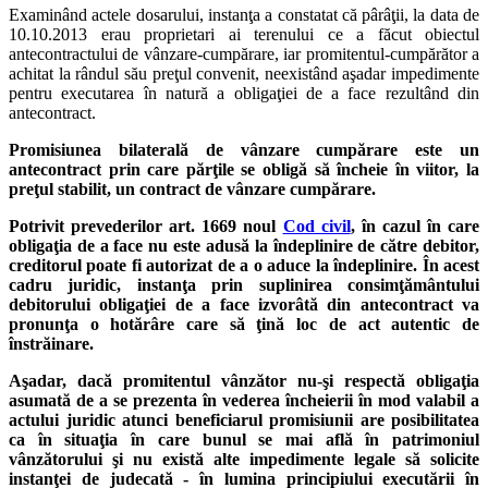
Examinând actele dosarului, instanţa a constatat că pârâţii, la data de
10.10.2013 erau proprietari ai terenului ce a făcut obiectul
antecontractului de vânzare-cumpărare, iar promitentul-cumpărător a
achitat la rândul său preţul convenit, neexistând aşadar impedimente
pentru executarea în natură a obligaţiei de a face rezultând din
antecontract.
Promisiunea bilaterală de vânzare cumpărare este un
antecontract prin care părţile se obligă să încheie în viitor, la
preţul stabilit, un contract de vânzare cumpărare.
Potrivit prevederilor art. 1669 noul
Cod civil
, în cazul în care
obligaţia de a face nu este adusă la îndeplinire de către debitor,
creditorul poate fi autorizat de a o aduce la îndeplinire. În acest
cadru juridic, instanţa prin suplinirea consimţământului
debitorului obligaţiei de a face izvorâtă din antecontract va
pronunţa o hotărâre care să ţină loc de act autentic de
înstrăinare.
Aşadar, dacă promitentul vânzător nu-şi respectă obligaţia
asumată de a se prezenta în vederea încheierii în mod valabil a
actului juridic atunci beneficiarul promisiunii are posibilitatea
ca în situaţia în care bunul se mai află în patrimoniul
vânzătorului şi nu există alte impedimente legale să solicite
instanţei de judecată - în lumina principiului executării în