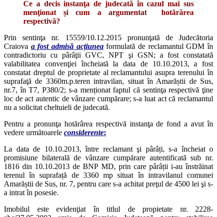
Ce a decis instanţa de judecată în cazul mai sus
menţionat și cum a argumentat hotărârea
respectivă?
Prin sentinţa nr. 15559/10.12.2015 pronunţată de Judecătoria
Craiova
a fost admisă acţiunea
formulată de reclamantul GDM în
contradictoriu cu pârâţii GVC, NPT şi GSN; a fost constatată
valabilitatea convenţiei încheiată la data de 10.10.2013, a fost
constatat dreptul de proprietate al reclamantului asupra terenului în
suprafaţă de 3360m.p.teren intravilan, situat în Amarăștii de Sus,
nr.7, în T7, P380/2; s-a menționat faptul că sentinţa respectivă ţine
loc de act autentic de vânzare cumpărare; s-a luat act că reclamantul
nu a solicitat cheltuieli de judecată.
Pentru a pronunţa hotărârea respectivă instanţa de fond a avut în
vedere următoarele
considerente
:
La data de 10.10.2013, între reclamant şi pârâți, s-a încheiat o
promisiune bilaterală de vânzare cumpărare autentificată sub nr.
1816 din 10.10.2013 de BNP MD, prin care pârâții i-au înstrăinat
terenul în suprafață de 3360 mp situat în intravilanul comunei
Amarăștii de Sus, nr. 7, pentru care s-a achitat preţul de 4500 lei şi s-
a intrat în posesie.
Imobilul este evidenţiat în titlul de propietate nr. 2228-