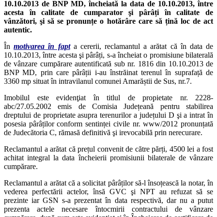
10.10.2013 de BNP MD, încheiată la data de 10.10.2013, între
acesta în calitate de cumparator şi pârâți în calitate de
vânzători, şi să se pronunțe o hotărâre care să țină loc de act
autentic.
În
motivarea în fapt
a cererii, reclamantul a arătat că în data de
10.10.2013, între acesta şi pârâți, s-a încheiat o promisiune bilaterală
de vânzare cumpărare autentificată sub nr. 1816 din 10.10.2013 de
BNP MD, prin care pârâții i-au înstrăinat terenul în suprafață de
3360 mp situat în intravilanul comunei Amarăștii de Sus, nr.7.
Imobilul este evidenţiat în titlul de propietate nr. 2228-
abc/27.05.2002 emis de Comisia Județeană pentru stabilirea
dreptului de proprietate asupra terenurilor a județului D şi a intrat în
posesia pârâților conform sentinței civile nr. www/2012 pronunțată
de Judecătoria C, rămasă definitivă şi irevocabilă prin nerecurare.
Reclamantul a arătat că prețul convenit de către părți, 4500 lei a fost
achitat integral la data încheierii promisiunii bilaterale de vânzare
cumpărare.
Reclamantul a arătat că a solicitat pârâților să-l însoțească la notar, în
vederea perfectării actelor, însă GVC şi NPT au refuzat să se
prezinte iar GSN s-a prezentat în data respectivă, dar nu a putut
prezenta actele necesare întocmirii contractului de vânzare