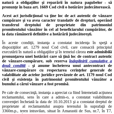
natură a obligaţiilor şi reparării în natura pagubelor - să
pronunţe în baza art. 1669 Cod civil o hotărâre judecătorească.
Acest act jurisdicţional va ţine loc de act autentic de vânzare
cumpărare şi va avea caracter translativ de drepturi, operând
transferul dreptului de proprietate din patrimoniul
promitentului vânzător în cel al beneficiarului cumpărător, de
la data rămânerii definitive a hotărârii judecătoreşti.
În aceste condiţii, instanţa a constatat incidenţa în speţă a
dispoziţiilor art. 1279 noul Cod civil, care consacră principiul
executării în natură a obligaţiilor şi în temeiul cărora
este admisibilă
pronunţarea unei hotărâri care să ţină loc de contract autentic
de vânzare-cumpărare, sub rezerva
îndeplinirii cumulative a
două condiţii
- şi anume încheierea unui antecontract de
vânzare-cumpărare cu respectarea cerinţelor generale de
valabilitate ale actelor juridice prevăzute de art. 1179 noul Cod
civil şi existenţa în patrimoniul promitentului vânzător a
bunului a cărui vânzare a fost promisă
.
Pe cale de consecinţă, instanţa a apreciat ca fiind întemeiată acţiunea
reclamantului, sens în care a admis-o, a constatat valabilitatea
convenţiei încheiată la data de 10.10.2013 şi a constatat dreptul de
proprietate al reclamantului asupra terenului în suprafaţă de
3360m.p., teren intravilan, situat în Amarastii de Sus, nr.7, în T7,