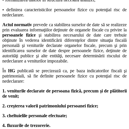
• definirea caracteristicilor persoanelor fizice cu potenţial risc de
nedeclarare.
Actul normativ
prevede ca stabilirea surselor de date să se realizeze
prin evaluarea informaţiilor deţinute de organele fiscale cu privire la
persoanele fizice
şi stabilirea necesarului de date care trebuie
obţinute în vederea identificării diferenţelor dintre situaţia fiscală
personală şi veniturile declarate organelor fiscale, precum şi prin
identificarea surselor de date despre persoanele fizice, deţinute de
autorităţi publice şi alte entităţi, necesare determinării riscului de
nedeclarare a veniturilor impozabile.
În
HG
publicată se precizează ca, pe baza indicatorilor fiscali şi
patrimoniali, să fie definite persoanele fizice cu potenţial risc de
nedeclarare:
1.
veniturile declarate de persoana fizică, precum şi de plătitorii
de venit;
2. creşterea valorii patrimoniului persoanei fizice;
3. cheltuielile personale efectuate;
4. fluxurile de trezorerie.