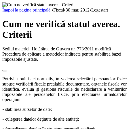
Înapoi la pagina principală
•
Fiscal
•
30 mar. 2012
•
Legestart
Cum ne verifică statul averea.
Criterii
Sediul materiei: Hotărârea de Guvern nr. 773/2011 modifică
Procedura de aplicare a metodelor indirecte pentru stabilirea bazei
impozabile ajustate.
Potrivit noului act normativ, în vederea selectării persoanelor fizice
supuse verificării fiscale prealabile documentare, organele fiscale vor
identifica, evalua şi gestiona riscurile de nedeclarare a veniturilor
impozabile ale persoanelor fizice, prin efectuarea următoarelor
operaţiuni:
• stabilirea surselor de date;
• culegerea datelor deţinute de alte entităţi;
• formalizarea datelor în structura necesară analizei;