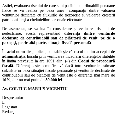
Astfel, evaluarea riscului de care sunt pasibili contribuabilii persoane
fizice se va realiza pe baza unei comparaţii dintre valoarea
veniturilor declarate cu fluxurile de trezorerie si valoarea creşterii
patrimoniale şi a cheltuielilor personale efectuate.
De asemenea, se va lua în considerare şi evaluarea riscului de
nedeclarare, acesta reprezentând
diferenţa dintre veniturile
declarate de contribuabili sau de plătitorii de venit, pe de o
parte, şi, pe de altă parte, situaţia fiscală personală
.
În actul normativ publicat, se stabileşte că riscul minim acceptat de
administraţia fiscală
prin verificarea încadrării diferenţelor stabilite
în limita prevăzută la art. 1091 alin. (4) din
Codul de procedură
fiscală
. Diferenţa este semnificativă dacă între veniturile estimate
calculate în baza situaţiei fiscale personale şi veniturile declarate de
contribuabili sau de plătitorii de venit este o diferenţă mai mare de
10%
, dar nu mai puţin de
50.000 lei
.
Av. COLTUC MARIUS VICENTIU
Despre autor
L
Legestart
Redacţia