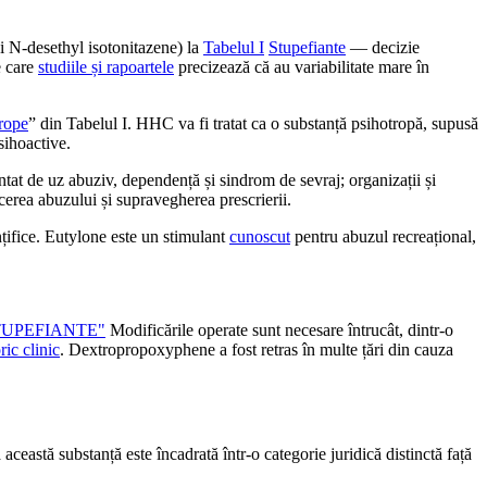
i N‑desethyl isotonitazene) la
Tabelul I
Stupefiante
— decizie
e care
studiile și rapoartele
precizează că au variabilitate mare în
rope
” din Tabelul I. HHC va fi tratat ca o substanță psihotropă, supusă
sihoactive.
tat de uz abuziv, dependență și sindrom de sevraj; organizații și
ucerea abuzului și supravegherea prescrierii.
nțifice. Eutylone este un stimulant
cunoscut
pentru abuzul recreațional,
TUPEFIANTE"
Modificările operate sunt necesare întrucât, dintr-o
oric clinic
. Dextropropoxyphene a fost retras în multe țări din cauza
ceastă substanță este încadrată într-o categorie juridică distinctă față