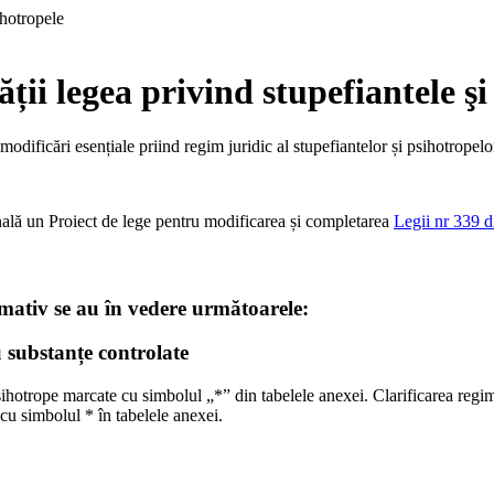
i legea privind stupefiantele şi
dificări esențiale priind regim juridic al stupefiantelor și psihotropelo
onală un Proiect de lege pentru modificarea și completarea
Legii nr 339 di
rmativ se au în vedere următoarele:
u substanțe controlate
psihotrope marcate cu simbolul „*” din tabelele anexei. Clarificarea regim
cu simbolul * în tabelele anexei.