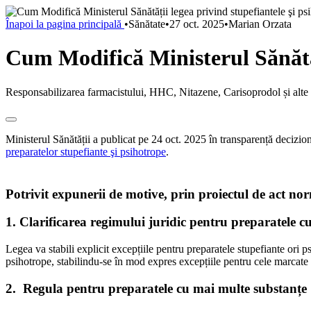
Înapoi la pagina principală
•
Sănătate
•
27 oct. 2025
•
Marian Orzata
Cum Modifică Ministerul Sănătăți
Responsabilizarea farmacistului, HHC, Nitazene, Carisoprodol și alte mo
Ministerul Sănătății a publicat pe 24 oct. 2025 în transparență decizi
preparatelor stupefiante şi psihotrope
.
Potrivit expunerii de motive, prin proiectul de act no
1. Clarificarea regimului juridic pentru preparatele c
Legea va stabili explicit excepțiile pentru preparatele stupefiante ori 
psihotrope, stabilindu-se în mod expres excepțiile pentru cele marcate 
2. Regula pentru preparatele cu mai multe substanțe