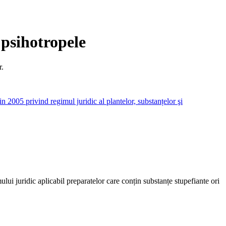
 psihotropele
r.
n 2005 privind regimul juridic al plantelor, substanțelor şi
ului juridic aplicabil preparatelor care conțin substanțe stupefiante ori