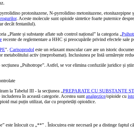
uz.
yrrolidino protonitazene, N‑pyrrolidino metonitazene, etonitazepipne ș
rogurilor
. Aceste molecule sunt opioide sintetice foarte puternice despr
r decât fentanilul).
oria „Plante și substanțe aflate sub control național” la categoria „
Psihot
le
recente de reglementare a HHC și preocupările privind efectele sale p
PE
".
Carisoprodol
este un relaxant muscular care are un istoric documen
elor metabolitului activ (meprobamat). Inclusiunea pe listă urmărește red
ecțiunea „Psihotrope”. Astfel, se vor elimina confuziile juridice și știi
ontrolate
m la Tabelul III - la secţiunea „
PREPARATE CU SUBSTANŢE S
e includerea în această categorie. Acestea sunt
analgezice
/opioide cu
ist
ioid mai puțin utilizat, dar cu proprietăți opioidice.
 este înlocuit cu „**” . Înlocuirea este necesară pe a distinge faptul că a