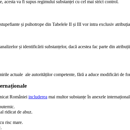
 acesta va fi supus regimului substanței cu cel mai strict control.
tupefiante și psihotrope din Tabelele II și III vor intra exclusiv atribuția
nalizelor și identificării substanțelor, dacă acestea fac parte din atribuții
irile actuale ale autorităților competente, fără a aduce modificări de fo
ternaționale
unicat României
includerea
mai multor substanțe în anexele internaționale,
puternic.
al ridicat de abuz.
cu risc mare.
.