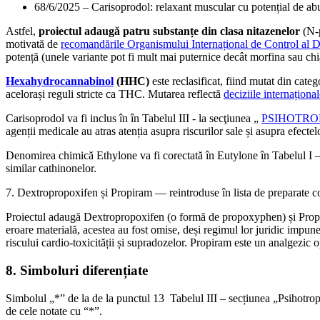
68/6/2025 – Carisoprodol: relaxant muscular cu potențial de ab
Astfel,
proiectul adaugă patru substanțe din clasa nitazenelor
(N‑p
motivată de
recomandările Organismului Internațional de Control al D
potență (unele variante pot fi mult mai puternice decât morfina sau chia
Hexahydrocannabinol
(HHC)
este reclasificat, fiind mutat din categ
acelorași reguli stricte ca THC. Mutarea reflectă
deciziile internaționa
Carisoprodol va fi inclus în în Tabelul III - la secţiunea „
PSIHOTRO
agenții medicale au atras atenția asupra riscurilor sale și asupra efect
Denomirea chimică Ethylone va fi corectată în Eutylone în Tabelul I – s
similar cathinonelor.
7. Dextropropoxifen și Propiram — reintroduse în lista de preparate c
Proiectul adaugă Dextropropoxifen (o formă de propoxyphen) și Propira
eroare materială, acestea au fost omise, deși regimul lor juridic impun
riscului cardio‑toxicității și supradozelor. Propiram este un analgezic op
8. Simboluri diferențiate
Simbolul „*” de la de la punctul 13 Tabelul III – secțiunea „Psihotrope”
de cele notate cu “*”.