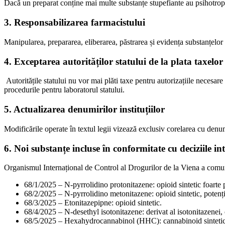
Dacă un preparat conține mai multe substanțe stupefiante au psihotrope,
3. Responsabilizarea farmacistului
Manipularea, prepararea, eliberarea, păstrarea și evidența substanțelor s
4. Exceptarea autorităților statului de la plata taxelor
Autoritățile statului nu vor mai plăti taxe pentru autorizațiile necesare a
procedurile pentru laboratorul statului.
5. Actualizarea denumirilor instituțiilor
Modificările operate în textul legii vizează exclusiv corelarea cu denum
6. Noi substanțe incluse în conformitate cu deciziile in
Organismul Internațional de Control al Drogurilor de la Viena a com
68/1/2025 – N-pyrrolidino protonitazene: opioid sintetic foarte 
68/2/2025 – N-pyrrolidino metonitazene: opioid sintetic, potenți
68/3/2025 – Etonitazepipne: opioid sintetic.
68/4/2025 – N-desethyl isotonitazene: derivat al isotonitazenei, 
68/5/2025 – Hexahydrocannabinol (HHC): cannabinoid sintetic