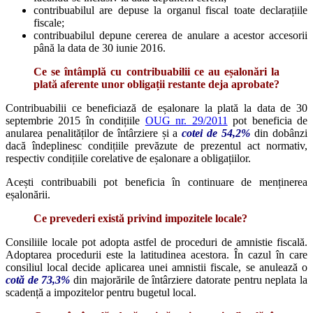
contribuabilul are depuse la organul fiscal toate declarațiile
fiscale;
contribuabilul depune cererea de anulare a acestor accesorii
până la data de 30 iunie 2016.
Ce se întâmplă cu contribuabilii ce au eșalonări la
plată aferente unor obligații restante deja aprobate?
Contribuabilii ce beneficiază de eșalonare la plată la data de 30
septembrie 2015 în condițiile
OUG nr. 29/2011
pot beneficia de
anularea penalităților de întârziere și a
cotei de 54,2%
din dobânzi
dacă îndeplinesc condițiile prevăzute de prezentul act normativ,
respectiv condițiile corelative de eșalonare a obligațiilor.
Acești contribuabili pot beneficia în continuare de menținerea
eșalonării.
Ce prevederi există privind impozitele locale?
Consiliile locale pot adopta astfel de proceduri de amnistie fiscală.
Adoptarea procedurii este la latitudinea acestora. În cazul în care
consiliul local decide aplicarea unei amnistii fiscale, se anulează o
cotă de 73,3%
din majorările de întârziere datorate pentru neplata la
scadență a impozitelor pentru bugetul local.