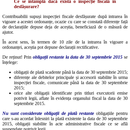
Ce se întâmplă dacă există o inspecție fiscală în
desfășurare?
Contribuabilii supuși inspecției fiscale desfășurate după intrarea în
vigoare a acestei ordonanțe, ocazie cu care se constată diferențe față
de declarațiile depuse deja de aceștia, beneficiază de o măsură de
ajutor.
În acest sens, în termen de 10 zile de la intrarea în vigoare a
ordonanței, aceștia pot depune declarații rectificative.
De reținut! Prin
obligații restante la data de 30 septembrie 2015
se
înțelege:
obligații de plată scadente până la data de 30 septembrie 2015;
diferențe ale debitelor principale și accesorii stabilite în urma
inspecției fiscale, comunicate până la data de 30 septembrie
2015;
orice alte obligații identificate prin titluri executorii emise
potrivit legii, aflate în evidența organului fiscal la data de 30
septembrie 2015.
Nu sunt considerate obligații de plată restante
obligațiile pentru
care s-au acordat înlesniri la plată existente la data de 30 septembrie
2015, obligații stabilite în acte administrative fiscale ce se află
suspendate potrivit legii.