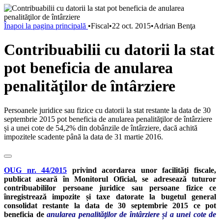
Înapoi la pagina principală
•
Fiscal
•
22 oct. 2015
•
Adrian Benţa
Contribuabilii cu datorii la stat
pot beneficia de anularea
penalităţilor de întârziere
Persoanele juridice sau fizice cu datorii la stat restante la data de 30
septembrie 2015 pot beneficia de anularea penalităţilor de întârziere
și a unei cote de 54,2% din dobânzile de întârziere, dacă achită
impozitele scadente până la data de 31 martie 2016.
OUG nr. 44/2015
privind acordarea unor facilităţi fiscale,
publicat aseară în Monitorul Oficial,
se adresează tuturor
contribuabililor persoane juridice sau persoane fizice ce
înregistrează impozite și taxe datorate la bugetul general
consolidat restante la data de 30 septembrie 2015 ce pot
beneficia de
anularea penalităţilor de întârziere și a unei cote de