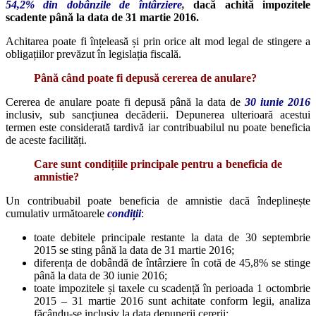
54,2% din dobânzile de întârziere
,
dacă achită impozitele
scadente până la data de 31 martie 2016.
Achitarea poate fi înțeleasă și prin orice alt mod legal de stingere a
obligațiilor prevăzut în legislația fiscală.
Până când poate fi depusă cererea de anulare?
Cererea de anulare poate fi depusă până la data de
30 iunie 2016
inclusiv, sub sancțiunea decăderii. Depunerea ulterioară acestui
termen este considerată tardivă iar contribuabilul nu poate beneficia
de aceste facilități.
Care sunt condițiile principale pentru a beneficia de
amnistie?
Un contribuabil poate beneficia de amnistie dacă îndeplinește
cumulativ următoarele
condiții
:
toate debitele principale restante la data de 30 septembrie
2015 se sting până la data de 31 martie 2016;
diferența de dobândă de întârziere în cotă de 45,8% se stinge
până la data de 30 iunie 2016;
toate impozitele și taxele cu scadență în perioada 1 octombrie
2015 – 31 martie 2016 sunt achitate conform legii, analiza
făcându-se inclusiv la data depunerii cererii;