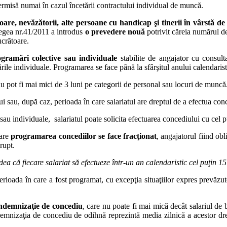
rmisă numai în cazul încetării contractului individual de muncă.
toare, nevăzătorii, alte persoane cu handicap şi tinerii în vârstă de
egea nr.41/2011 a introdus
o prevedere nouă
potrivit căreia numărul de
ucrătoare.
gramări colective sau individuale
stabilite de angajator cu consulta
rile individuale. Programarea se face până la sfârşitul anului calendaris
nu pot fi mai mici de 3 luni pe categorii de personal sau locuri de muncă
ui sau, după caz, perioada în care salariatul are dreptul de a efectua con
au individuale, salariatul poate solicita efectuarea concediului cu cel pu
care
programarea concediilor se face fracţionat
, angajatorul fiind obl
rupt.
edea că
fiecare salariat să efectueze într-un an calendaristic cel puţin 1
perioada în care a fost programat, cu excepţia situaţiilor expres prevăzu
ndemnizaţie de concediu
, care nu poate fi mai mică decât salariul de 
mnizaţia de concediu de odihnă reprezintă media zilnică a acestor dreptu