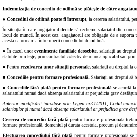
Indemnizaţia de concediu de odihnă se plăteşte de către angajator 
●
Concediul de odihnă poate fi întrerupt
, la cererea salariatului, p
În situaţia în care angajatorul decide să recheme salariatul din conce
locul de muncă. În acest caz, angajatorul are obligaţia de a suporta to
acesta ca urmare a întreruperii concediului de odihnă.
● În cazul unor
evenimente familiale deosebite
, salariaţii au drept
stabilite prin lege, prin contractul colectiv de muncă aplicabil sau prin
● Pentru
rezolvarea unor situaţii personale,
salariaţii au dreptul la 
■
Concediile pentru formare profesională.
Salariaţii au dreptul să
●
Concediile fără plată pentru formare profesională
se acordă la 
salariatului numai dacă absenţa salariatului ar prejudicia grav desfăşurar
Anterior modificării introduse prin Legea nr.41/2011, Codul muncii 
salariaţilor şi numai dacă absenţa salariatului ar prejudicia grav desfă
Cererea de concediu fără plată
pentru formare profesională trebui
formare profesională, domeniul şi durata acestuia, precum şi denumirea
Efectuarea concediului fără plată
pentru formare profesională se p