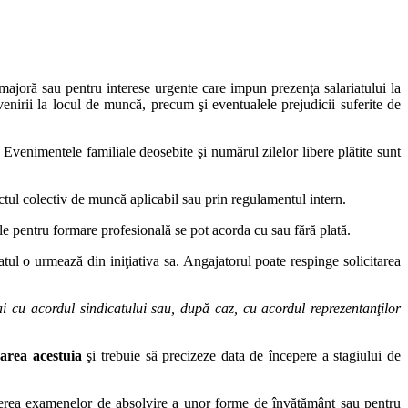
 majoră sau pentru interese urgente care impun prezenţa salariatului la
evenirii la locul de muncă, precum şi eventualele prejudicii suferite de
ă. Evenimentele familiale deosebite şi numărul zilelor libere plătite sunt
ractul colectiv de muncă aplicabil sau prin regulamentul intern.
le pentru formare profesională se pot acorda cu sau fără plată.
iatul o urmează din iniţiativa sa. Angajatorul poate respinge solicitarea
i cu acordul sindicatului sau, după caz, cu acordul reprezentanţilor
uarea acestuia
şi trebuie să precizeze data de începere a stagiului de
ţinerea examenelor de absolvire a unor forme de învăţământ sau pentru