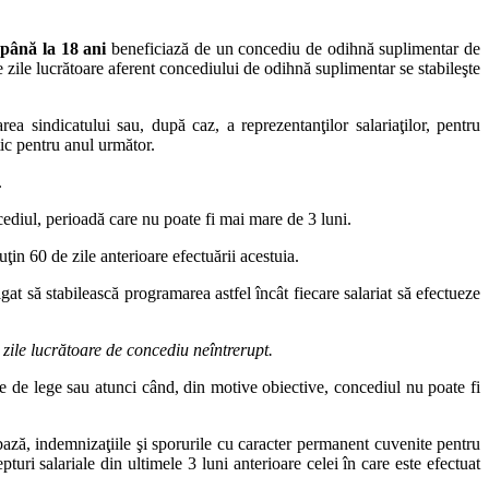
 până la 18 ani
beneficiază de un concediu de odihnă suplimentar de
 zile lucrătoare aferent concediului de odihnă suplimentar se stabileşte
rea sindicatului sau, după caz, a reprezentanţilor salariaţilor, pentru
tic pentru anul următor.
.
cediul, perioadă care nu poate fi mai mare de 3 luni.
ţin 60 de zile anterioare efectuării acestuia.
igat să stabilească programarea astfel încât fiecare salariat să efectueze
5 zile lucrătoare de concediu neîntrerupt.
te de lege sau atunci când, din motive obiective, concediul nu poate fi
bază, indemnizaţiile şi sporurile cu caracter permanent cuvenite pentru
ri salariale din ultimele 3 luni anterioare celei în care este efectuat