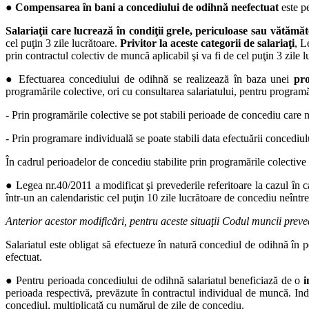
●
Compensarea în bani a concediului de odihnă neefectuat
este pe
Salariaţii care lucrează în condiţii grele, periculoase sau vătămă
cel puţin 3 zile lucrătoare.
Privitor la aceste categorii de salariaţi
, L
prin contractul colectiv de muncă aplicabil şi va fi de cel puţin 3 zile l
● Efectuarea concediului de odihnă se realizează în baza unei
pro
programările colective, ori cu consultarea salariatului, pentru programă
- Prin programările colective se pot stabili perioade de concediu care 
- Prin programare individuală se poate stabili data efectuării concediul
În cadrul perioadelor de concediu stabilite prin programările colective s
● Legea nr.40/2011 a modificat şi prevederile referitoare la cazul în 
într-un an calendaristic cel puţin 10 zile lucrătoare de concediu neîntre
Anterior acestor modificări, pentru aceste situaţii Codul muncii prev
Salariatul este obligat să efectueze în natură concediul de odihnă în 
efectuat.
● Pentru perioada concediului de odihnă salariatul beneficiază de o
i
perioada respectivă, prevăzute în contractul individual de muncă. Inde
concediul, multiplicată cu numărul de zile de concediu.