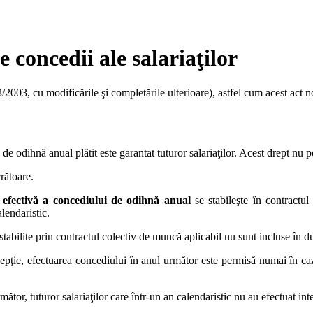
 concedii ale salariaţilor
003, cu modificările şi completările ulterioare), astfel cum acest act n
 odihnă anual plătit este garantat tuturor salariaţilor. Acest drept nu p
rătoare.
 efectivă a concediului de odihnă anual
se stabileşte în contractu
alendaristic.
e stabilite prin contractul colectiv de muncă aplicabil nu sunt incluse în
pţie, efectuarea concediului în anul următor este permisă numai în caz
mător, tuturor salariaţilor care într-un an calendaristic nu au efectuat in