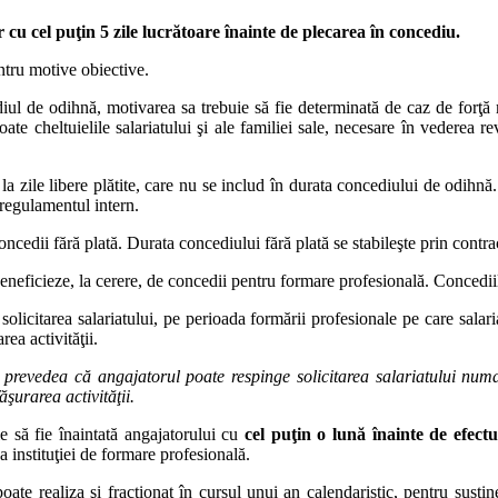
cu cel puţin 5 zile lucrătoare înainte de plecarea în concediu.
entru motive obiective.
diul de odihnă, motivarea sa trebuie să fie determinată de caz de forţă
ate cheltuielile salariatului şi ale familiei sale, necesare în vederea r
ul la zile libere plătite, care nu se includ în durata concediului de odihn
 regulamentul intern.
concedii fără plată. Durata concediului fără plată se stabileşte prin cont
 beneficieze, la cerere, de concedii pentru formare profesională. Concedii
solicitarea salariatului, pe perioada formării profesionale pe care salar
ea activităţii.
prevedea că angajatorul poate respinge solicitarea salariatului numa
şurarea activităţii.
e să fie înaintată angajatorului cu
cel puţin o lună înainte de efect
 instituţiei de formare profesională.
oate realiza şi fracţionat în cursul unui an calendaristic, pentru sus