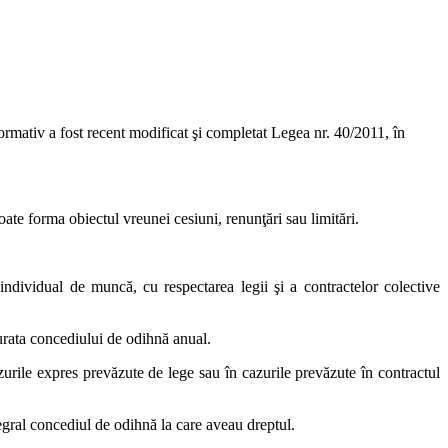
ormativ a fost recent modificat şi completat Legea nr. 40/2011, în
oate forma obiectul vreunei cesiuni, renunţări sau limitări.
l individual de muncă, cu respectarea legii şi a contractelor colective
 durata concediului de odihnă anual.
urile expres prevăzute de lege sau în cazurile prevăzute în contractul
tegral concediul de odihnă la care aveau dreptul.