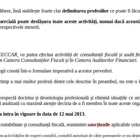
bere, însă stabilește foarte clar
delimitarea profesiilor
ce poate fi făcu
mercială poate desfășura toate aceste activități, numai dacă aceast
respectivele meserii.
CCAR, va putea efectua activități de consultanță fiscală și audit fin
 în Camera Consultanților Fiscali și în Camera Auditorilor Financiari.
legii constă într-o formulare imperativă a acestor prevederi.
i timp a mai multor profesii dintre cele descrise în preambul, nu este o 
respectă doctrina și deontologia profesională și elimină situațiile ce a
bui analizată cu maximă atenție decizia de a fi membru în toate aceste orga
a intra în vigoare în data de 12 mai 2013
.
contabilitate și consultanță fiscală, reamintim
sancțiunile
aplicabile celor
ea activităților de expert contabil, contabil autorizat de către persoanele ce nu deți