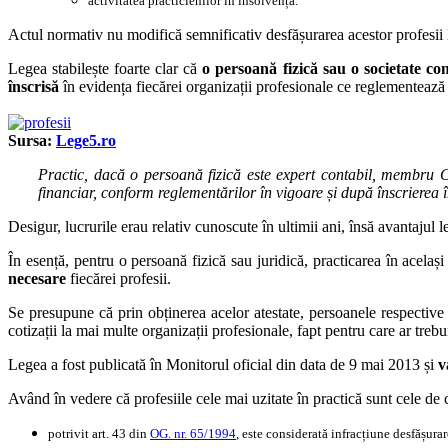
activitatea practicienilor în insolvență.
Actul normativ nu modifică semnificativ desfășurarea acestor profesii li
Legea stabilește foarte clar că
o persoană fizică sau o societate co
înscrisă
în evidența fiecărei organizații profesionale ce reglementează 
Sursa:
Lege5.ro
Practic, dacă o persoană fizică este expert contabil, membru CE
financiar, conform reglementărilor în vigoare și după înscrierea
Desigur, lucrurile erau relativ cunoscute în ultimii ani, însă avantajul 
În esență, pentru o persoană fizică sau juridică, practicarea în acelaș
necesare
fiecărei profesii.
Se presupune că prin obținerea acelor atestate, persoanele respective 
cotizații la mai multe organizații profesionale, fapt pentru care ar tre
Legea a fost publicată în Monitorul oficial din data de 9 mai 2013 și
v
Având în vedere că profesiile cele mai uzitate în practică sunt cele de 
potrivit art. 43 din
OG. nr. 65/1994
, este considerată infracțiune desfășurar