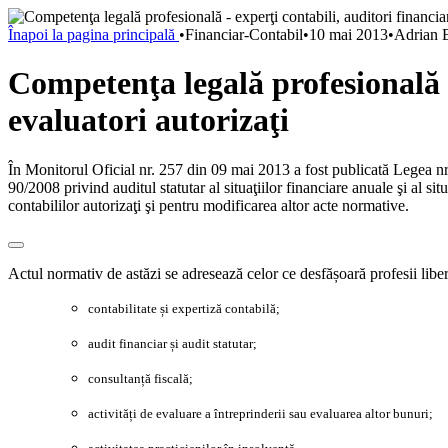
Înapoi la pagina principală
•
Financiar-Contabil
•
10 mai 2013
•
Adrian 
Competenţa legală profesională - 
evaluatori autorizaţi
În Monitorul Oficial nr. 257 din 09 mai 2013 a fost publicată Legea 
90/2008 privind auditul statutar al situaţiilor financiare anuale şi al s
contabililor autorizaţi şi pentru modificarea altor acte normative.
Actul normativ de astăzi se adresează celor ce desfășoară profesii libe
contabilitate și expertiză contabilă;
audit financiar și audit statutar;
consultanță fiscală;
activități de evaluare a întreprinderii sau evaluarea altor bunuri;