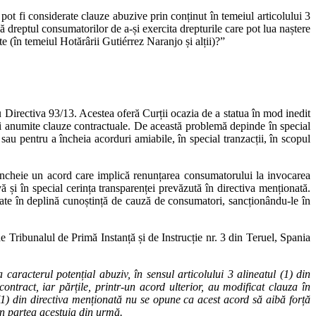
 pot fi considerate clauze abuzive prin conținut în temeiul articolului 3
ă dreptul consumatorilor de a‑și exercita drepturile care pot lua naștere
te (în temeiul Hotărârii Gutiérrez Naranjo și alții)?”
cu Directiva 93/13. Acestea oferă Curții ocazia de a statua în mod inedit
nei anumite clauze contractuale. De această problemă depinde în special
u pentru a încheia acorduri amiabile, în special tranzacții, în scopul
 încheie un acord care implică renunțarea consumatorului la invocarea
ă și în special cerința transparenței prevăzută în directiva menționată.
iate în deplină cunoștință de cauză de consumatori, sancționându‑le în
e Tribunalul de Primă Instanță și de Instrucție nr. 3 din Teruel, Spania
caracterul potențial abuziv, în sensul articolului 3 alineatul (1) din
ntract, iar părțile, printr‑un acord ulterior, au modificat clauza în
ul (1) din directiva menționată nu se opune ca acest acord să aibă forță
in partea acestuia din urmă.