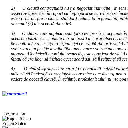
2) O clauză contractuală nu s‑a negociat individual, în sensul a
aspect se apreciază în raport cu împrejurările care însoțesc înche
este vorba despre o clauză standard redactată în prealabil, prof
alineatul (2) din această directivă.
3) O clauză care implică renunțarea reciprocă la acțiunile în just
această clauză este stipulată într‑un acord al cărui obiect este c
fie conformă cu cerința transparenței ce rezultă din articolul 4 a
contestarea în justiție a validității unei clauze contractuale pre
momentul încheierii acordului respectiv, este conștient de viciul 
faptul că era liber să încheie acest acord sau să îl refuze și să s
4) O clauză‑«prag» care nu a fost negociată individual trebuie 
măsură să înțeleagă consecințele economice care decurg pentru el
vedere de această clauză. În schimb, profesionistului nu i se poate
Despre autor
Eugen Staicu