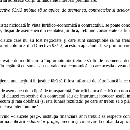
și să adreseze Curții următoarele întrebări preliminare:
irectiva 93/13 trebuie să se aplice, de asemenea, contractelor și actelo
xistat niciodată în viața juridico‑economică a contractului, se poate conc
 dispar de asemenea din realitatea juridică, trebuind considerate ca fiind 
 clauze care nu au fost negociate și care sunt susceptibile să nu treac
or articolului 3 din Directiva 93/13, acestora aplicându‑li‑se prin urmare 
e novație de modificare a împrumutului» trebuie să fie de asemenea dec
nici în legătură cu suma sau cu valoarea economică la care aceștia aveau
țierea unei acțiuni în justiție fără să fi fost informat de către bancă la c
 de asemenea de o lipsă de transparență, întrucât banca încalcă din nou cr
al clauzei respective din contractul său de împrumut ipotecar, astfel în
recum și rata dobânzii (și rata lunară rezultată) pe care ar trebui să o pl
imitarea ratei minime?
vind «clauzele‑prag», instituția financiară ar fi trebuit să respecte co
 urma aplicării
«clauzelor‑prag»
, precum și cu privire la dobânda aplicab