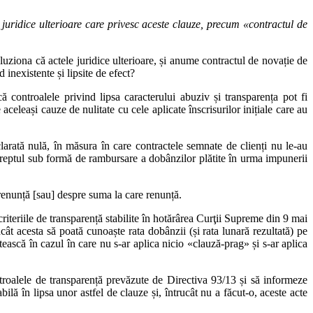
r juridice ulterioare care privesc aceste clauze, precum «contractul de
luziona că actele juridice ulterioare, și anume contractul de novație de
inexistente și lipsite de efect?
ă controalele privind lipsa caracterului abuziv și transparența pot fi
aceleași cauze de nulitate cu cele aplicate înscrisurilor inițiale care au
larată nulă, în măsura în care contractele semnate de clienți nu le‑au
 dreptul sub formă de rambursare a dobânzilor plătite în urma impunerii
e renunță [sau] despre suma la care renunță.
iteriile de transparență stabilite în hotărârea Curţii Supreme din 9 mai
cât acesta să poată cunoaște rata dobânzii (și rata lunară rezultată) pe
ătească în cazul în care nu s‑ar aplica nicio «clauză‑prag» și s‑ar aplica
ntroalele de transparență prevăzute de Directiva 93/13 și să informeze
ilă în lipsa unor astfel de clauze și, întrucât nu a făcut‑o, aceste acte