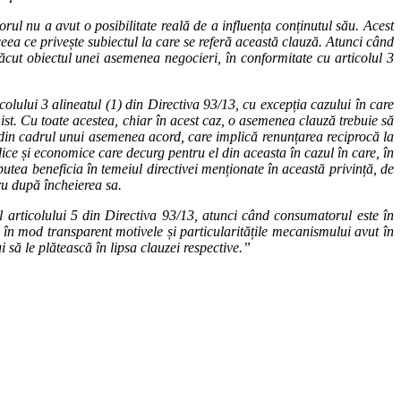
ul nu a avut o posibilitate reală de a influența conținutul său. Acest
ceea ce privește subiectul la care se referă această clauză. Atunci când
făcut obiectul unei asemenea negocieri, în conformitate cu articolul 3
olului 3 alineatul (1) din Directiva 93/13, cu excepția cazului în care
nist. Cu toate acestea, chiar în acest caz, o asemenea clauză trebuie să
uze din cadrul unui asemenea acord, care implică renunțarea reciprocă la
dice și economice care decurg pentru el din aceasta în cazul în care, în
utea beneficia în temeiul directivei menționate în această privință, de
cru după încheierea sa.
 articolului 5 din Directiva 93/13, atunci când consumatorul este în
 în mod transparent motivele și particularitățile mecanismului avut în
i să le plătească în lipsa clauzei respective.”