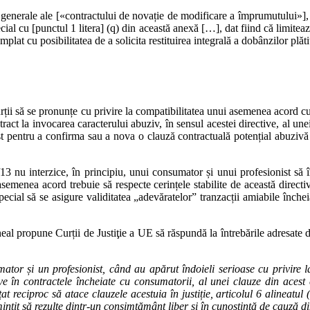
iile generale ale [«contractului de novație de modificare a împrumutului»],
cial cu [punctul 1 litera] (q) din această anexă […], dat fiind că limiteaz
at cu posibilitatea de a solicita restituirea integrală a dobânzilor plăti
Curții să se pronunțe cu privire la compatibilitatea unui asemenea acord 
tract la invocarea caracterului abuziv, în sensul acestei directive, al u
 pentru a confirma sau a nova o clauză contractuală potențial abuzivă sa
/13 nu interzice, în principiu, unui consumator și unui profesionist să
semenea acord trebuie să respecte cerințele stabilite de această directiv
ecial să se asigure validitatea „adevăratelor” tranzacții amiabile înche
eal propune Curții de Justiţie a UE să răspundă la întrebările adresate d
or și un profesionist, când au apărut îndoieli serioase cu privire la 
 în contractele încheiate cu consumatorii, al unei clauze din acest co
nțat reciproc să atace clauzele acestuia în justiție, articolul 6 alineat
intit să rezulte dintr‑un consimțământ liber și în cunoștință de cauză d