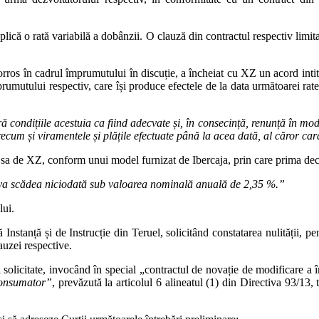
lică o rată variabilă a dobânzii. O clauză din contractul respectiv limit
rros în cadrul împrumutului în discuție, a încheiat cu XZ un acord intit
prumutului respectiv, care își produce efectele de la data următoarei r
 condițiile acestuia ca fiind adecvate și, în consecință, renunță în mod e
precum și viramentele și plățile efectuate până la acea dată, al căror ca
 sa de XZ, conform unui model furnizat de Ibercaja, prin care prima dec
 va scădea niciodată sub valoarea nominală anuală de 2,35 %.”
lui.
nstanță și de Instrucție din Teruel, solicitând constatarea nulității, pe
lauzei respective.
rii solicitate, invocând în special „contractul de novație de modificare a
consumator”
, prevăzută la articolul 6 alineatul (1) din Directiva 93/13, t