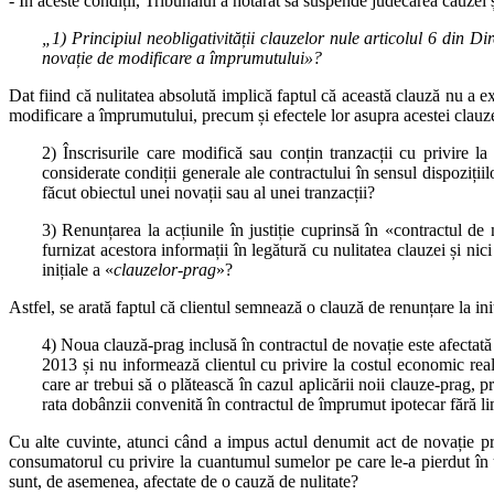
- În aceste condiții, Tribunalul a hotărât să suspende judecarea cauzei 
„1) Principiul neobligativității clauzelor nule articolul 6 din D
novație de modificare a împrumutului»?
Dat fiind că nulitatea absolută implică faptul că această clauză nu a e
modificare a împrumutului, precum și efectele lor asupra acestei clauze,
2) Înscrisurile care modifică sau conțin tranzacții cu privire la
considerate condiții generale ale contractului în sensul dispozițiil
făcut obiectul unei novații sau al unei tranzacții?
3) Renunțarea la acțiunile în justiție cuprinsă în «contractul d
furnizat acestora informații în legătură cu nulitatea clauzei și 
inițiale a «
clauzelor‑prag
»?
Astfel, se arată faptul că clientul semnează o clauză de renunțare la ini
4) Noua clauză‑prag inclusă în contractul de novație este afectată
2013 și nu informează clientul cu privire la costul economic real 
care ar trebui să o plătească în cazul aplicării noii clauze‑prag, p
rata dobânzii convenită în contractul de împrumut ipotecar fără l
Cu alte cuvinte, atunci când a impus actul denumit act de novație pri
consumatorul cu privire la cuantumul sumelor pe care le‑a pierdut în
sunt, de asemenea, afectate de o cauză de nulitate?