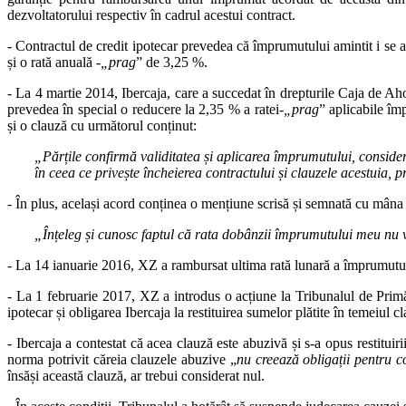
dezvoltatorului respectiv în cadrul acestui contract.
- Contractul de credit ipotecar prevedea că împrumutului amintit i se ap
și o rată anuală ‑
„prag
” de 3,25 %.
- La 4 martie 2014, Ibercaja, care a succedat în drepturile Caja de Aho
prevedea în special o reducere la 2,35 % a ratei‑
„prag
” aplicabile îm
și o clauză cu următorul conținut:
„Părțile confirmă validitatea și aplicarea împrumutului, consideră
în ceea ce privește încheierea contractului și clauzele acestuia, 
- În plus, același acord conținea o mențiune scrisă și semnată cu mâna
„Înțeleg și cunosc faptul că rata dobânzii împrumutului meu nu
- La 14 ianuarie 2016, XZ a rambursat ultima rată lunară a împrumutu
- La 1 februarie 2017, XZ a introdus o acțiune la Tribunalul de Primă I
ipotecar și obligarea Ibercaja la restituirea sumelor plătite în temeiul c
- Ibercaja a contestat că acea clauză este abuzivă și s‑a opus restitui
norma potrivit căreia clauzele abuzive „
nu creează obligații pentru 
însăși această clauză, ar trebui considerat nul.