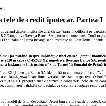
aicu
tele de credit ipotecar. Partea I
s tratând despre implicaţiile unei clauze "prag" modificată pe parcursul 
/18 XZ împotriva Ibercaja Banco SA, pentru documentarea Curţii în pregă
(Tribunalul de Primă Instanță și de Instrucție nr. 3 din Teruel, Spania.
 mai jos tratând despre implicaţiile unei clauze
"prag"
modificat
uarie 2020 în cauza C‑452/18 XZ împotriva Ibercaja Banco SA, pent
era Instancia e Instrucción n° 3 de Teruel (Tribunalul de Primă Ins
între XZ și Ibercaja Banco SA (denumită în continuare „Ibercaja”). În es
dea o clauză‑„
prag”
care limita variabilitatea ratei respective. O hotă
vei
93/13/CEE
privind clauzele abuzive în contractele încheiate cu cons
ie, confirmarea validității contractului de credit și renunțarea reciprocă l
 bun imobil de la un dezvoltator. Acest bun era grevat de o ipotecă, c
urmă dezvoltatorului respectiv, în conformitate cu un contract din