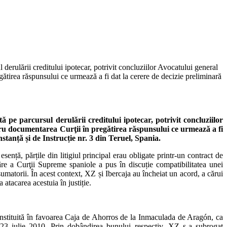
derulării creditului ipotecar, potrivit concluziilor Avocatului general
tirea răspunsului ce urmează a fi dat la cerere de decizie preliminară
ă pe parcursul derulării creditului ipotecar, potrivit concluziilor
ru documentarea Curţii în pregătirea răspunsului ce urmează a fi
tanță și de Instrucție nr. 3 din Teruel, Spania.
ență, părțile din litigiul principal erau obligate printr‑un contract de
râre a Curţii Supreme spaniole a pus în discuție compatibilitatea unei
umatorii. În acest context, XZ și Ibercaja au încheiat un acord, a cărui
a atacarea acestuia în justiție.
onstituită în favoarea Caja de Ahorros de la Inmaculada de Aragón, ca
 23 iulie 2010. Prin dobândirea bunului respectiv, XZ s‑a subrogat