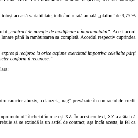
a totuși această variabilitate, indicând o rată anuală „plafon” de 9,75 %
ulat „
contract de novație de modificare a împrumutului”.
Acest acord
ate lunare până la rambursarea sa completă. Acordul respectiv cuprindea
xpres și reciproc la orice acțiune exercitată împotriva celeilalte părți
racter conform îl recunosc.”
lara:
ntru caracter abuziv, a clauzei‑„prag” prevăzute în contractul de credit
 împrumutului” încheiat între ea și XZ. În acest context, XZ a arătat că
rebuie să se extindă la un astfel de contract, așa încât acesta, la fel ca