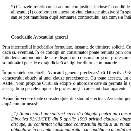
5) Clauzele referitoare la acțiunile în justiție, incluse în condiț
alineatul (1) coroborat cu anexa privind clauzele abuzive și în spe
sau se pot manifesta după semnarea contractului, așa cum s‑a întâmpl
Concluziile Avocatului general
Prin intermediul întrebărilor formulate, instanța de trimitere solicită 
dacă și, eventual, în ce condiții un consumator poate renunța prin con
întinderea autonomiei de care dispun un consumator și un profesionist
soluționării pe cale extrajudiciară a litigiilor dintre ei în materie.
În prezentele concluzii, Avocatul general precizează că Directiva 93
caracterului abuziv al unei clauze preexistente. Cu toate acestea, un a
Astfel, vom propune Curții să adopte o abordare care să permită în sp
același timp pe cele impuse de profesioniști, care sunt doar aparente.
Având în vedere toate considerațiile din studiul efectuat, Avocatul gen
după cum urmează:
„1) Atunci când un contract creează obligații pentru un consumat
Directiva 93/13/CEE din 5 aprilie 1993 privind clauzele abuzive
discuție, au confirmat validitatea contractului inițial și au renu
obligatorie în privința consumatorului, cu condiția ca acordul am