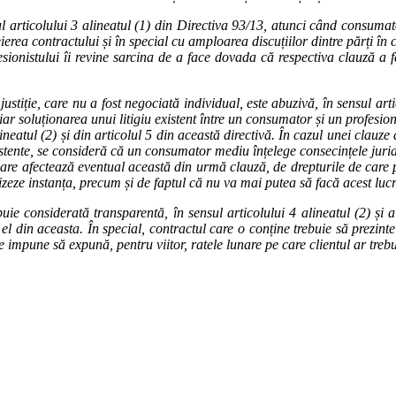
rticolului 3 alineatul (1) din Directiva 93/13, atunci când consumator
ierea contractului și în special cu amploarea discuțiilor dintre părți în 
esionistului îi revine sarcina de a face dovada că respectiva clauză a 
iție, care nu a fost negociată individual, este abuzivă, în sensul artic
hiar soluționarea unui litigiu existent între un consumator și un profesio
lineatul (2) și din articolul 5 din această directivă. În cazul unei cla
existente, se consideră că un consumator mediu înțelege consecințele juri
care afectează eventual această din urmă clauză, de drepturile de care p
esizeze instanța, precum și de faptul că nu va mai putea să facă acest lu
considerată transparentă, în sensul articolului 4 alineatul (2) și al
 din aceasta. În special, contractul care o conține trebuie să prezinte
 impune să expună, pentru viitor, ratele lunare pe care clientul ar trebu