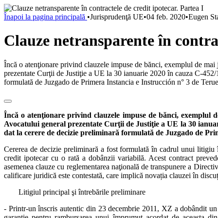
Înapoi la pagina principală
•
Jurisprudenţă UE
•
04 feb. 2020
•
Eugen St
Clauze netransparente în contrac
Încă o atenţionare privind clauzele impuse de bănci, exemplul de mai jo
prezentate Curţii de Justiţie a UE la 30 ianuarie 2020 în cauza C‑452
formulată de Juzgado de Primera Instancia e Instrucción n° 3 de Teruel 
Încă o atenţionare privind clauzele impuse de bănci, exemplul de
Avocatului general prezentate Curţii de Justiţie a UE la 30 ian
dat la cerere de decizie preliminară formulată de Juzgado de Prim
Cererea de decizie preliminară a fost formulată în cadrul unui litigiu 
credit ipotecar cu o rată a dobânzii variabilă. Acest contract preve
asemenea clauze cu reglementarea naţională de transpunere a Directi
calificare juridică este contestată, care implică novația clauzei în discuț
Litigiul principal şi întrebările preliminare
- Printr‑un înscris autentic din 23 decembrie 2011, XZ a dobândit un
garanție pentru rambursarea unui împrumut acordat de aceasta din 