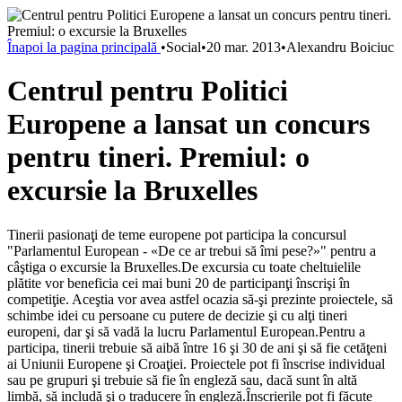
Înapoi la pagina principală
•
Social
•
20 mar. 2013
•
Alexandru Boiciuc
Centrul pentru Politici
Europene a lansat un concurs
pentru tineri. Premiul: o
excursie la Bruxelles
Tinerii pasionaţi de teme europene pot participa la concursul
"Parlamentul European - «De ce ar trebui să îmi pese?»" pentru a
câştiga o excursie la Bruxelles.De excursia cu toate cheltuielile
plătite vor beneficia cei mai buni 20 de participanţi înscrişi în
competiţie. Aceştia vor avea astfel ocazia să-şi prezinte proiectele, să
schimbe idei cu persoane cu putere de decizie şi cu alţi tineri
europeni, dar şi să vadă la lucru Parlamentul European.Pentru a
participa, tinerii trebuie să aibă între 16 şi 30 de ani şi să fie cetăţeni
ai Uniunii Europene şi Croaţiei. Proiectele pot fi înscrise individual
sau pe grupuri şi trebuie să fie în engleză sau, dacă sunt în altă
limbă, să includă şi o traducere în engleză.Înscrierile pot fi făcute