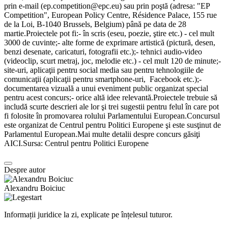
prin e-mail (ep.competition@epc.eu) sau prin poştă (adresa: "EP
Competition", European Policy Centre, Résidence Palace, 155 rue
de la Loi, B-1040 Brussels, Belgium) până pe data de 28
martie.Proiectele pot fi:- în scris (eseu, poezie, ştire etc.) - cel mult
3000 de cuvinte;- alte forme de exprimare artistică (pictură, desen,
benzi desenate, caricaturi, fotografii etc.);- tehnici audio-video
(videoclip, scurt metraj, joc, melodie etc.) - cel mult 120 de minute;-
site-uri, aplicaţii pentru social media sau pentru tehnologiile de
comunicaţii (aplicaţii pentru smartphone-uri, Facebook etc.);-
documentarea vizuală a unui eveniment public organizat special
pentru acest concurs;- orice altă idee relevantă.Proiectele trebuie să
includă scurte descrieri ale lor şi trei sugestii pentru felul în care pot
fi folosite în promovarea rolului Parlamentului European.Concursul
este organizat de Centrul pentru Politici Europene şi este susţinut de
Parlamentul European.Mai multe detalii despre concurs găsiţi
AICI.Sursa: Centrul pentru Politici Europene
Despre autor
Alexandru Boiciuc
Informații juridice la zi, explicate pe înțelesul tuturor.