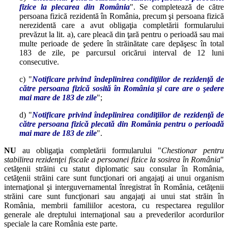
fizice la plecarea din România
". Se completează de către
persoana fizică rezidentă în România, precum şi persoana fizică
nerezidentă care a avut obligaţia completării formularului
prevăzut la lit. a), care pleacă din ţară pentru o perioadă sau mai
multe perioade de şedere în străinătate care depăşesc în total
183 de zile, pe parcursul oricărui interval de 12 luni
consecutive.
c) "
Notificare privind îndeplinirea condiţiilor de rezidenţă de
către persoana fizică sosită în România şi care are o şedere
mai mare de 183 de zile
";
d) "
Notificare privind îndeplinirea condiţiilor de rezidenţă de
către persoana fizică plecată din România pentru o perioadă
mai mare de 183 de zile
".
NU
au obligaţia completării formularului "
Chestionar pentru
stabilirea rezidenţei fiscale a persoanei fizice la sosirea în România
"
cetăţenii străini cu statut diplomatic sau consular în România,
cetăţenii străini care sunt funcţionari ori angajaţi ai unui organism
internaţional şi interguvernamental înregistrat în România, cetăţenii
străini care sunt funcţionari sau angajaţi ai unui stat străin în
România, membrii familiilor acestora, cu respectarea regulilor
generale ale dreptului internaţional sau a prevederilor acordurilor
speciale la care România este parte.