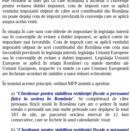
este rezident al unei ţări cu care România a încheiat o convenţie
pentru evitarea dublei impuneri, cota de impozit care se aplică
venitului impozabil obţinut de către acel contribuabil din România
nu poate depăşi cota de impozit prevăzută în convenţia care se aplică
asupra acelui venit.
În situaţia în care sunt cote diferite de impozitare în legislaţia internă
sau în convenţiile de evitare a dublei impuneri, se aplică cotele de
impozitare mai favorabile. Cota de impozit care se aplică venitului
impozabil obţinut de acel contribuabil din România este cota mai
favorabilă prevăzută în legislaţia internă, legislaţia Uniunii Europene
sau în convenţiile de evitare a dublei impuneri. Legislaţia Uniunii
Europene se aplică în relaţia României cu statele membre ale
Uniunii Europene, respectiv cu statele cu care Uniunea Europeană
are încheiate acorduri de stabilire a unor măsuri echivalente.
În temeiul acestor principii, ordinul MFP amintit a aprobat:
a) "
Chestionar pentru stabilirea rezidenţei fiscale a persoanei
fizice la sosirea în România
". Se completează de către
persoana fizică sosită în România care are o şedere în statul
român o perioadă sau mai multe perioade care depăşesc în total
183 de zile, pe parcursul oricărui interval de 12 luni
consecutive, care se încheie în anul calendaristic vizat;
b) "
Chestionar pentru stabilirea rezidenţei fiscale a persoanei