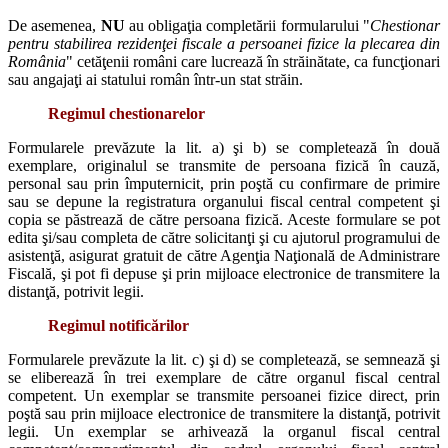
De asemenea,
NU
au obligaţia completării formularului "
Chestionar
pentru stabilirea rezidenţei fiscale a persoanei fizice la plecarea din
România
" cetăţenii români care lucrează în străinătate, ca funcţionari
sau angajaţi ai statului român într-un stat străin.
Regimul chestionarelor
Formularele prevăzute la lit. a) şi b) se completează în două
exemplare, originalul se transmite de persoana fizică în cauză,
personal sau prin împuternicit, prin poştă cu confirmare de primire
sau se depune la registratura organului fiscal central competent şi
copia se păstrează de către persoana fizică. Aceste formulare se pot
edita şi/sau completa de către solicitanţi şi cu ajutorul programului de
asistenţă, asigurat gratuit de către Agenţia Naţională de Administrare
Fiscală, şi pot fi depuse şi prin mijloace electronice de transmitere la
distanţă, potrivit legii.
Regimul notificărilor
Formularele prevăzute la lit. c) şi d) se completează, se semnează şi
se eliberează în trei exemplare de către organul fiscal central
competent. Un exemplar se transmite persoanei fizice direct, prin
poştă sau prin mijloace electronice de transmitere la distanţă, potrivit
legii. Un exemplar se arhivează la organul fiscal central