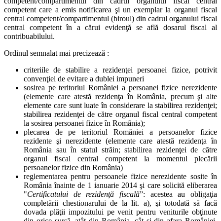
competent/compartimentul din cadrul organului fiscal central
competent care a emis notificarea şi un exemplar la organul fiscal
central competent/compartimentul (biroul) din cadrul organului fiscal
central competent în a cărui evidenţă se află dosarul fiscal al
contribuabilului.
Ordinul semnalat mai precizează :
criteriile de stabilire a rezidenţei persoanei fizice, potrivit
convenţiei de evitare a dublei impuneri
sosirea pe teritoriul României a persoanei fizice nerezidente
(elemente care atestă rezidenţa în România, precum şi alte
elemente care sunt luate în considerare la stabilirea rezidenţei;
stabilirea rezidenţei de către organul fiscal central competent
la sosirea persoanei fizice în România);
plecarea de pe teritoriul României a persoanelor fizice
rezidente şi nerezidente (elemente care atestă rezidenţa în
România sau în statul străin; stabilirea rezidenţei de către
organul fiscal central competent la momentul plecării
persoanelor fizice din România)
reglementarea pentru persoanele fizice nerezidente sosite în
România înainte de 1 ianuarie 2014 şi care solicită eliberarea
"
Certificatului de rezidenţă fiscală
”: acestea au obligaţia
completării chestionarului de la lit. a), şi totodată să facă
dovada plăţii impozitului pe venit pentru veniturile obţinute
din orice sursă, atât din România, cât şi din afara României,