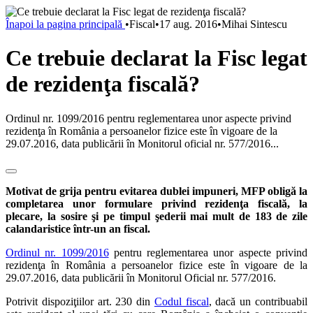
Înapoi la pagina principală
•
Fiscal
•
17 aug. 2016
•
Mihai Sintescu
Ce trebuie declarat la Fisc legat
de rezidenţa fiscală?
Ordinul nr. 1099/2016 pentru reglementarea unor aspecte privind
rezidenţa în România a persoanelor fizice este în vigoare de la
29.07.2016, data publicării în Monitorul oficial nr. 577/2016...
Motivat de grija pentru evitarea dublei impuneri, MFP obligă la
completarea unor formulare privind rezidenţa fiscală, la
plecare, la sosire şi pe timpul şederii mai mult de 183 de zile
calandaristice într-un an fiscal.
Ordinul nr. 1099/2016
pentru reglementarea unor aspecte privind
rezidenţa în România a persoanelor fizice este în vigoare de la
29.07.2016, data publicării în Monitorul Oficial nr. 577/2016.
Potrivit dispoziţiilor art. 230 din
Codul fiscal
, dacă un contribuabil