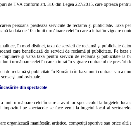
puri de TVA conform art. 316 din Legea 227/2015, care optează pentru a
za căreia persoana prestează serviciile de reclamă şi publicitate. Taxa pen
 până la data de 10 a lunii următoare celei în care a intrat în vigoare contr
 analitice, în mod distinct, taxa de servicii de reclamă şi publicitate dat
rsoanei care beneficiază de servicii de reclamă şi publicitate. Pe baza si
 impunere şi varsă taxa pentru servicii de reclamă şi publicitate la bug
a lunii următoare celei în care a intrat în vigoare contractul de prestări de
ii de reclamă şi publicitate în România în baza unui contract sau a unui 
 scrise şi audiovizuale.
încasările din spectacole
 a lunii următoare celei în care a avut loc spectacolul la bugetele local
 impozitul pe spectacole se face venit la bugetul local al sectoarelor
care organizează manifestări artistice, competiţii sportive sau orice altă