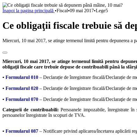
Înapoi la pagina principală
•
Fiscal
•
09 mai 2017
•
Lege5
Ce obligaţii fiscale trebuie să
Miercuri, 10 mai 2017, se atinge termenul limită pentru depunerea a pa
Miercuri, 10 mai 2017, se atinge termenul limită pentru depuner
obligaţii fiscale care trebuie depuse de contribuabili până la sfârşit
•
Formularul 010
– Declarație de înregistrare fiscală/Declarație de men
•
Formularul 020
– Declarație de înregistrare fiscală/Declarație de m
•
Formularul 070
– Declaraţie de înregistrare fiscală/Declaraţie de m
Categorii de contribuabili:
Persoanele impozabile, înregistrate în
persoanelor înregistrate în scopuri de TVA.
•
Formularul 087
– Notificare privind aplicarea/încetarea aplicării re