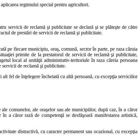
plicarea regimului special pentru agricultori.
tru servicii de reclamă şi publicitate se declară şi se plăteşte de către
actul de prestări de servicii de reclamă şi publicitate.
orată pe fiecare municipiu, oraş, comună, sector în parte, pe raza căruia
tuaţiei primite de la prestatorul de servicii de reclamă şi publicitate,
etul local al unităţii administrativ-teritoriale în raza căreia persoana
 servicii de reclamă şi publicitate.
alt fel de înţelegere încheiată cu altă persoană, cu excepţia serviciilor
e ale comunelor, ale oraşelor sau ale municipiilor, după caz, în a căror
 în a căror rază de competenţă se desfăşoară manifestarea artistică,
 activitate distractivă, cu caracter permanent sau ocazional, cu excepţia