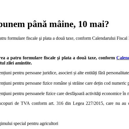
 depunem până mâine, 10 mai?
tru formulare fiscale şi plata a două taxe, conform Calendarului Fiscal 
ea a patru formulare fiscale şi plata a două taxe, conform
Calend
ul zilei amintite.
țiuni pentru persoane juridice, asocieri și alte entități fără personalitate
ențiuni pentru persoane fizice române și străine care dețin cod numeric 
enţiuni pentru persoanele fizice care desfăşoară activităţi economice în 
 scopuri de TVA conform art. 316 din Legea 227/2015, care nu au dep
gimului special pentru agricultori