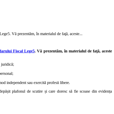
Lege5. Vă prezentăm, în materialul de faţă, aceste...
arului Fiscal Lege5
. Vă prezentăm, în materialul de faţă, aceste
 juridică;
personal;
mod independent sau exercită profesii libere.
ășit plafonul de scutire și care doresc să fie scoase din evidența