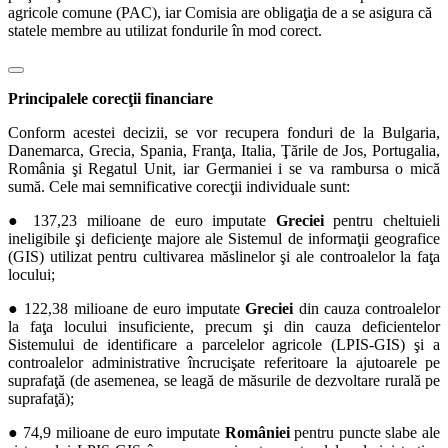
agricole comune (PAC), iar Comisia are obligaţia de a se asigura că
statele membre au utilizat fondurile în mod corect.
Principalele corecţii financiare
Conform acestei decizii, se vor recupera fonduri de la Bulgaria,
Danemarca, Grecia, Spania, Franţa, Italia, Ţările de Jos, Portugalia,
România şi Regatul Unit, iar Germaniei i se va rambursa o mică
sumă. Cele mai semnificative corecţii individuale sunt:
● 137,23 milioane de euro imputate
Greciei
pentru cheltuieli
ineligibile şi deficienţe majore ale Sistemul de informaţii geografice
(GIS) utilizat pentru cultivarea măslinelor şi ale controalelor la faţa
locului;
● 122,38 milioane de euro imputate
Greciei
din cauza controalelor
la faţa locului insuficiente, precum şi din cauza deficientelor
Sistemului de identificare a parcelelor agricole (LPIS-GIS) şi a
controalelor administrative încrucişate referitoare la ajutoarele pe
suprafaţă (de asemenea, se leagă de măsurile de dezvoltare rurală pe
suprafaţă);
● 74,9 milioane de euro imputate
României
pentru puncte slabe ale