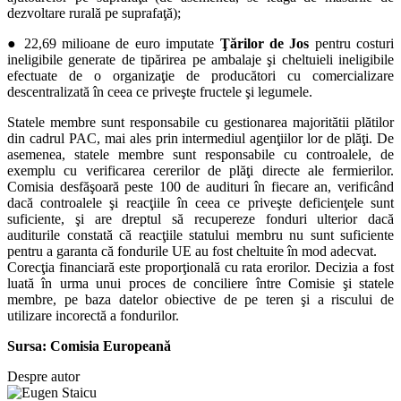
dezvoltare rurală pe suprafaţă);
● 22,69 milioane de euro imputate
Ţărilor de Jos
pentru costuri
ineligibile generate de tipărirea pe ambalaje şi cheltuieli ineligibile
efectuate de o organizaţie de producători cu comercializare
descentralizată în ceea ce priveşte fructele şi legumele.
Statele membre sunt responsabile cu gestionarea majoritătii plătilor
din cadrul PAC, mai ales prin intermediul agenţiilor lor de plăţi. De
asemenea, statele membre sunt responsabile cu controalele, de
exemplu cu verificarea cererilor de plăţi directe ale fermierilor.
Comisia desfăşoară peste 100 de audituri în fiecare an, verificând
dacă controalele şi reacţiile în ceea ce priveşte deficienţele sunt
suficiente, şi are dreptul să recupereze fonduri ulterior dacă
auditurile constată că reacţiile statului membru nu sunt suficiente
pentru a garanta că fondurile UE au fost cheltuite în mod adecvat.
Corecţia financiară este proporţională cu rata erorilor. Decizia a fost
luată în urma unui proces de conciliere între Comisie şi statele
membre, pe baza datelor obiective de pe teren şi a riscului de
utilizare incorectă a fondurilor.
Sursa: Comisia Europeană
Despre autor