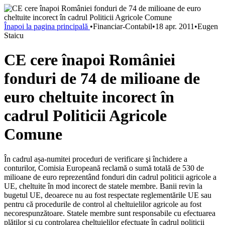
Înapoi la pagina principală
•
Financiar-Contabil
•
18 apr. 2011
•
Eugen
Staicu
CE cere înapoi României
fonduri de 74 de milioane de
euro cheltuite incorect în
cadrul Politicii Agricole
Comune
În cadrul așa-numitei proceduri de verificare şi închidere a
conturilor, Comisia Europeană reclamă o sumă totală de 530 de
milioane de euro reprezentând fonduri din cadrul politicii agricole a
UE, cheltuite în mod incorect de statele membre. Banii revin la
bugetul UE, deoarece nu au fost respectate reglementările UE sau
pentru că procedurile de control al cheltuielilor agricole au fost
necorespunzătoare. Statele membre sunt responsabile cu efectuarea
plăţilor şi cu controlarea cheltuielilor efectuate în cadrul politicii