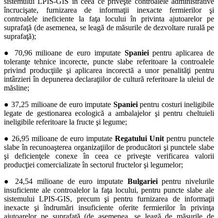
sistemului LPIS-GIS în ceea ce priveşte controalele administrative
încrucişate, furnizarea de informaţii inexacte fermierilor şi
controalele ineficiente la faţa locului în privinta ajutoarelor pe
suprafaţă (de asemenea, se leagă de măsurile de dezvoltare rurală pe
suprafaţă);
● 70,96 milioane de euro imputate
Spaniei
pentru aplicarea de
toleranţe tehnice incorecte, puncte slabe referitoare la controalele
privind producţiile şi aplicarea incorectă a unor penalităţi pentru
intârzieri în depunerea declaraţiilor de cultură referitoare la uleiul de
măsline;
● 37,25 milioane de euro imputate
Spaniei
pentru costuri ineligibile
legate de gestionarea ecologică a ambalajelor şi pentru cheltuieli
ineligibile referitoare la fructe şi legume;
● 26,95 milioane de euro imputate
Regatului Unit
pentru punctele
slabe în recunoaşterea organizaţiilor de producători şi punctele slabe
şi deficienţele conexe în ceea ce priveşte verificarea valorii
producţiei comercializate în sectorul fructelor şi legumelor;
● 24,54 milioane de euro imputate
Bulgariei
pentru nivelurile
insuficiente ale controalelor la faţa locului, pentru puncte slabe ale
sistemului LPIS-GIS, precum şi pentru furnizarea de informaţii
inexacte şi îndrumări insuficiente oferite fermierilor în privinţa
ajutoarelor pe suprafaţă (de asemenea, se leagă de măsurile de