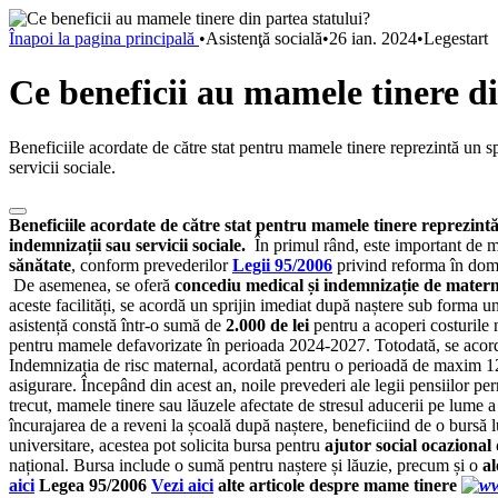
Înapoi la pagina principală
•
Asistenţă socială
•
26 ian. 2024
•
Legestart
Ce beneficii au mamele tinere di
Beneficiile acordate de către stat pentru mamele tinere reprezintă un spri
servicii sociale.
Beneficiile acordate de către stat pentru mamele tinere reprezintă un
indemnizații sau servicii sociale.
În primul rând, este important de me
sănătate
, conform prevederilor
Legii 95/2006
privind reforma în domen
De asemenea, se oferă
concediu medical și indemnizație de matern
aceste facilități, se acordă un sprijin imediat după naștere sub forma u
asistență constă într-o sumă de
2.000 de lei
pentru a acoperi costurile 
pentru mamele defavorizate în perioada 2024-2027. Totodată, se aco
Indemnizația de risc maternal, acordată pentru o perioadă de maxim 12
asigurare. Începând din acest an, noile prevederi ale legii pensiilor pe
trecut, mamele tinere sau lăuzele afectate de stresul aducerii pe lume a
încurajarea de a reveni la școală după naștere, beneficiind de o bursă 
universitare, acestea pot solicita bursa pentru
ajutor social ocazional
național. Bursa include o sumă pentru naștere și lăuzie, precum și o
al
aici
Legea 95/2006
Vezi aici
alte articole despre mame tinere