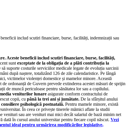
eneficii includ scutiri financiare, burse, facilități, indemnizații sau
. Aceste beneficii includ scutiri financiare, burse, facilități,
ecent sunt
exceptate de la obligația de a plăti contribuția la
să suporte costurile serviciilor medicale legate de evoluția sarcinii
ămâni după naștere, totalizând 126 de zile calendaristice. Pe lângă
 mici, victimelor violenței domestice și mamelor minore. Această
oiect de ordonanță de Guvern prevede extinderea acestei măsuri de sprijin
uații de muncă periculoase pentru sănătatea lor sau a copilului.
media veniturilor lunare
asigurate conform contractului de
rescut copii, cu
până la trei ani și jumătate.
De la sfârșitul anului
e
consiliere psihologică postnatală.
Pentru mamele minore, există
iversitar. În ceea ce privește tinerele mămici aflate la studii
ne venituri sau are venituri mai mici decât salariul de bază minim net
ră dată în cursul anului universitar pentru fiecare copil născut.
Vezi
ntul ideal pentru urmărirea modificărilor legislative,