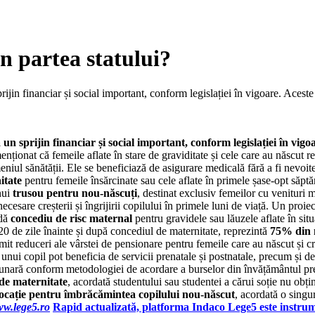
n partea statului?
jin financiar și social important, conform legislației în vigoare. Aceste b
 sprijin financiar și social important, conform legislației în vigoare
nționat că femeile aflate în stare de graviditate și cele care au născut r
iul sănătății. Ele se beneficiază de asigurare medicală fără a fi nevoite 
itate
pentru femeile însărcinate sau cele aflate în primele șase-opt săpt
nui
trusou pentru nou-născuți
, destinat exclusiv femeilor cu venituri
necesare creșterii și îngrijirii copilului în primele luni de viață. Un pr
rdă
concediu de risc maternal
pentru gravidele sau lăuzele aflate în sit
0 de zile înainte și după concediul de maternitate, reprezintă
75% din 
rmit reduceri ale vârstei de pensionare pentru femeile care au născut și c
 unui copil pot beneficia de servicii prenatale și postnatale, precum și d
lunară conform metodologiei de acordare a burselor din învățământul preun
 de maternitate
, acordată studentului sau studentei a cărui soție nu obți
ocație pentru îmbrăcămintea copilului nou-născut
, acordată o singu
Rapid actualizată, platforma Indaco Lege5 este instrume