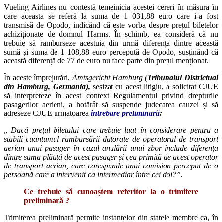
Vueling Airlines nu contestă temeinicia acestei cereri în măsura în
care aceasta se referă la suma de 1 031,88 euro care i-a fost
transmisă de Opodo, indicând că este vorba despre prețul biletelor
achiziționate de domnul Harms. În schimb, ea consideră că nu
trebuie să ramburseze acestuia din urmă diferența dintre această
sumă și suma de 1 108,88 euro percepută de Opodo, susținând că
această diferență de 77 de euro nu face parte din prețul menționat.
În aceste împrejurări,
Amtsgericht Hamburg (
Tribunalul Districtual
din Hamburg, Germania),
sesizat cu acest litigiu, a solicitat CJUE
să interpreteze în acest context Regulamentul privind drepturile
pasagerilor aerieni, a hotărât să suspende judecarea cauzei și să
adreseze CJUE următoarea
întrebare preliminară
:
„
Dacă prețul biletului care trebuie luat în considerare
pentru a
stabili cuantumul rambursării datorate de operatorul de transport
aerian unui pasager în cazul anulării unui zbor include diferența
dintre suma plătită de acest pasager și cea primită de acest operator
de transport aerian, care corespunde unui comision perceput de o
persoană care a intervenit ca intermediar între cei doi?”.
Ce trebuie să cunoaștem referitor la o trimitere
preliminară ?
Trimiterea preliminară permite instantelor din statele membre ca, în