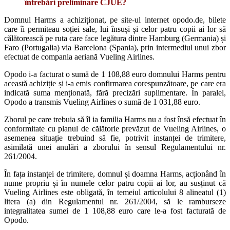
întrebări preliminare CJUE?
Domnul Harms a achiziționat, pe site-ul internet opodo.de, bilete
care îi permiteau soției sale, lui însuși și celor patru copii ai lor să
călătorească pe ruta care face legătura dintre Hamburg (Germania) și
Faro (Portugalia) via Barcelona (Spania), prin intermediul unui zbor
efectuat de compania aeriană Vueling Airlines.
Opodo i-a facturat o sumă de 1 108,88 euro domnului Harms pentru
această achiziție și i-a emis confirmarea corespunzătoare, pe care era
indicată suma menționată, fără precizări suplimentare. În paralel,
Opodo a transmis Vueling Airlines o sumă de 1 031,88 euro.
Zborul pe care trebuia să îl ia familia Harms nu a fost însă efectuat în
conformitate cu planul de călătorie prevăzut de Vueling Airlines, o
asemenea situație trebuind să fie, potrivit instanței de trimitere,
asimilată unei anulări a zborului în sensul Regulamentului nr.
261/2004.
În fața instanței de trimitere, domnul și doamna Harms, acționând în
nume propriu și în numele celor patru copii ai lor, au susținut că
Vueling Airlines este obligată, în temeiul articolului 8 alineatul (1)
litera (a) din Regulamentul nr. 261/2004, să le ramburseze
integralitatea sumei de 1 108,88 euro care le-a fost facturată de
Opodo.