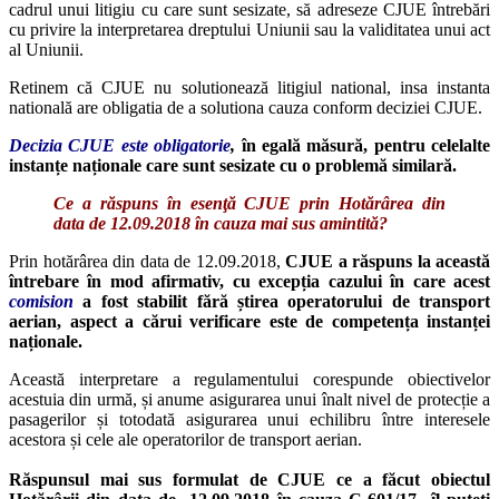
cadrul unui litigiu cu care sunt sesizate, să adreseze CJUE întrebări
cu privire la interpretarea dreptului Uniunii sau la validitatea unui act
al Uniunii.
Retinem că CJUE nu solutionează litigiul national, insa instanta
natională are obligatia de a solutiona cauza conform deciziei CJUE.
Decizia CJUE este obligatorie
,
în egală măsură, pentru celelalte
instanțe naționale care sunt sesizate cu o problemă similară.
Ce a răspuns în esenţă CJUE prin Hotărârea din
data de 12.09.2018 în cauza mai sus amintită?
Prin hotărârea din data de 12.09.2018,
CJUE a răspuns la această
întrebare în mod afirmativ, cu
excepția cazului în care acest
comision
a fost stabilit fără știrea operatorului de transport
aerian, aspect a cărui verificare este de competența instanței
naționale.
Această interpretare a regulamentului corespunde obiectivelor
acestuia din urmă, și anume asigurarea unui înalt nivel de protecție a
pasagerilor și totodată asigurarea unui echilibru între interesele
acestora și cele ale operatorilor de transport aerian.
Răspunsul mai sus formulat de CJUE ce a făcut obiectul