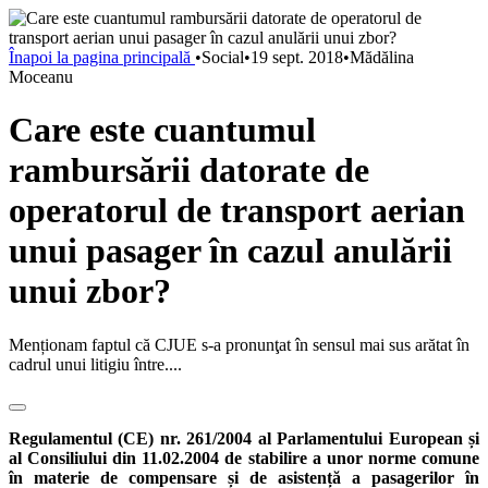
Înapoi la pagina principală
•
Social
•
19 sept. 2018
•
Mădălina
Moceanu
Care este cuantumul
rambursării datorate de
operatorul de transport aerian
unui pasager în cazul anulării
unui zbor?
Menționam faptul că CJUE s-a pronunţat în sensul mai sus arătat în
cadrul unui litigiu între....
Regulamentul (CE) nr. 261/2004 al Parlamentului European și
al Consiliului din 11.02.2004 de stabilire a unor norme comune
în materie de compensare și de asistență a pasagerilor în