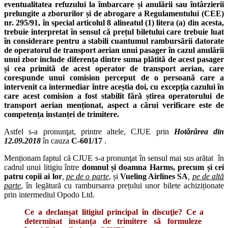
eventualitatea refuzului la îmbarcare și anulării sau întârzierii
prelungite a zborurilor și de abrogare a Regulamentului (CEE)
nr. 295/91, în special articolul 8 alineatul (1) litera (a) din acesta,
trebuie interpretat în sensul că prețul biletului care trebuie luat
în considerare pentru a stabili cuantumul rambursării datorate
de operatorul de transport aerian unui pasager în cazul anulării
unui zbor include diferența dintre suma plătită de acest pasager
și cea primită de acest operator de transport aerian, care
corespunde unui comision perceput de o persoană care a
intervenit ca intermediar între aceștia doi, cu excepția cazului în
care acest comision a fost stabilit fără știrea operatorului de
transport aerian menționat, aspect a cărui verificare este de
competența instanței de trimitere.
Astfel s-a pronunţat, printre altele, CJUE prin
Hotărârea din
12.09.2018
în cauza
C-601/17
.
Menționam faptul că CJUE s-a pronunţat în sensul mai sus arătat în
cadrul unui litigiu între
domnul și doamna Harms, precum și cei
patru copii ai lor
,
pe de o parte
, și
Vueling Airlines SA
,
pe de altă
parte
, în legătură cu rambursarea prețului unor bilete achiziționate
prin intermediul Opodo Ltd.
Ce a declanşat litigiul principal în discuţie? Ce a
determinat instanța de trimitere să formuleze