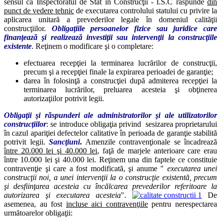
sensul că Inspectoratul de Stat în Construcţii - I.S.C răspunde
din
punct de vedere tehnic
de executarea controlului statului cu privire la
aplicarea unitară a prevederilor legale în domeniul calităţii
construcţiilor.
Obligaţiile persoanelor fizice sau juridice care
finanţează şi realizează investiţii sau intervenţii la construcţiile
existente
. Reţinem o modificare şi o completare:
efectuarea recepţiei la terminarea lucrărilor de construcţii,
precum şi a recepţiei finale la expirarea perioadei de garanţie;
darea în folosinţă a construcţiei după admiterea recepţiei la
terminarea lucrărilor, preluarea acesteia şi obţinerea
autorizaţiilor potrivit legii.
Obligaţii şi răspunderi ale administratorilor şi ale utilizatorilor
construcţiilor
: se introduce obligaţia privind sesizarea proprietarului
în cazul apariţiei defectelor calitative în perioada de garanţie stabilită
potrivit legii.
Sancţiuni
.
Amenzile contravenţionale se încadrează
între 20.000 lei şi 40.000 lei
, faţă de marjele anterioare care erau
între 10.000 lei şi 40.000 lei. Reţinem una din faptele ce constituie
contravenţie şi care a fost modificată, şi anume "
executarea unei
construcţii noi, a unei intervenţii la o construcţie existentă, precum
şi desfiinţarea acesteia cu încălcarea prevederilor referitoare la
autorizarea şi executarea acesteia
".
De
asemenea, au fost
incluse aici contravenţiile
pentru nerespectarea
următoarelor obligaţii: