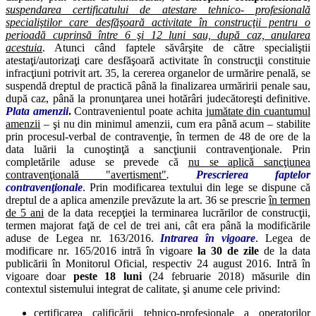
suspendarea certificatului de atestare tehnico- profesională
specialiştilor care desfăşoară activitate în construcţii pentru o
perioadă cuprinsă între 6 şi 12 luni sau, după caz, anularea
acestuia
. Atunci când faptele săvârşite de către specialiştii
atestaţi/autorizaţi care desfăşoară activitate în construcţii constituie
infracţiuni potrivit art. 35, la cererea organelor de urmărire penală, se
suspendă dreptul de practică până la finalizarea urmăririi penale sau,
după caz, până la pronunţarea unei hotărâri judecătoreşti definitive.
Plata amenzii
.
Contravenientul poate achita
jumătate din cuantumul
amenzii
–
şi nu din minimul amenzii, cum era până acum –
stabilite
prin procesul-verbal de contravenţie, în termen de 48 de ore de la
data luării la cunoştinţă a sancţiunii contravenţionale. Prin
completările aduse se prevede că
nu se aplică sancţiunea
contravenţională "avertisment"
.
Prescrierea faptelor
contravenţionale
. Prin modificarea textului din lege se dispune că
dreptul de a aplica amenzile prevăzute la art. 36 se prescrie
în termen
de 5 ani
de la data recepţiei la terminarea lucrărilor de construcţii,
termen majorat faţă de cel de trei ani, cât era până la modificările
aduse de Legea nr. 163/2016.
Intrarea în vigoare
. Legea de
modificare nr. 165/2016 intră în vigoare
la 30 de zile
de la data
publicării în Monitorul Oficial, respectiv 24 august 2016. Intră în
vigoare doar
peste 18 luni
(24 februarie 2018) măsurile din
contextul sistemului integrat de calitate, şi anume cele privind:
certificarea calificării tehnico-profesionale a operatorilor