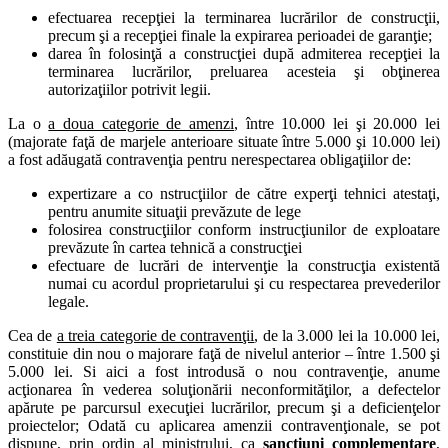
efectuarea recepţiei la terminarea lucrărilor de construcţii,
precum şi a recepţiei finale la expirarea perioadei de garanţie;
darea în folosinţă a construcţiei după admiterea recepţiei la
terminarea lucrărilor, preluarea acesteia şi obţinerea
autorizaţiilor potrivit legii.
La o
a doua categorie de amenzi
, între 10.000 lei şi 20.000 lei
(majorate faţă de marjele anterioare situate între 5.000 şi 10.000 lei)
a fost adăugată contravenţia pentru nerespectarea obligaţiilor de:
expertizare a co nstrucţiilor de către experţi tehnici atestaţi,
pentru anumite situaţii prevăzute de lege
folosirea construcţiilor conform instrucţiunilor de exploatare
prevăzute în cartea tehnică a construcţiei
efectuare de lucrări de intervenţie la construcţia existentă
numai cu acordul proprietarului şi cu respectarea prevederilor
legale.
Cea de
a treia categorie de contravenţii
, de la 3.000 lei la 10.000 lei,
constituie din nou o majorare faţă de nivelul anterior – între 1.500 şi
5.000 lei. Si aici a fost introdusă o nou contravenţie, anume
acţionarea în vederea soluţionării neconformităţilor, a defectelor
apărute pe parcursul execuţiei lucrărilor, precum şi a deficienţelor
proiectelor; Odată cu aplicarea amenzii contravenţionale, se pot
dispune, prin ordin al ministrului, ca
sancţiuni complementare
,