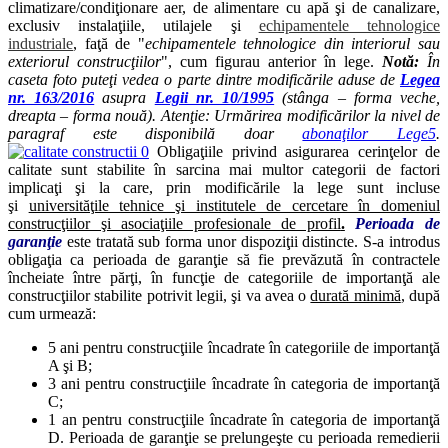
climatizare/condiţionare aer, de alimentare cu apă şi de canalizare,
exclusiv instalaţiile, utilajele şi
echipamentele tehnologice
industriale
, faţă de "
echipamentele tehnologice din interiorul sau
exteriorul construcţiilor
", cum figurau anterior în lege.
Notă:
În
caseta foto puteţi vedea o parte dintre modificările aduse de
Legea
nr. 163/2016
asupra
Legii nr. 10/1995
(stânga – forma veche,
dreapta – forma nouă). Atenţie: Urmărirea modificărilor la nivel de
paragraf este disponibilă doar
abonaţilor Lege5
.
Obligaţiile privind asigurarea cerinţelor de
calitate sunt stabilite în sarcina mai multor categorii de factori
implicaţi şi la care, prin modificările la lege sunt incluse
şi
universităţile tehnice şi institutele de cercetare în domeniul
construcţiilor şi asociaţiile profesionale de profil
.
Perioada de
garanţie
este tratată sub forma unor dispoziţii distincte. S-a introdus
obligaţia ca perioada de garanţie să fie prevăzută în contractele
încheiate între părţi, în funcţie de categoriile de importanţă ale
construcţiilor stabilite potrivit legii, şi va avea o
durată minimă
, după
cum urmează:
5 ani pentru construcţiile încadrate în categoriile de importanţă
A şi B;
3 ani pentru construcţiile încadrate în categoria de importanţă
C;
1 an pentru construcţiile încadrate în categoria de importanţă
D. Perioada de garanţie se prelungeşte cu perioada remedierii