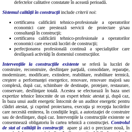
defectelor calitative constatate în această perioadă.
Sistemul calităţii în construcţii
include
criterii noi
:
certificarea calificării tehnico-profesionale a operatorilor
economici care prestează servicii de proiectare şi/sau
consultanţă în construcţii;
certificarea calificării tehnico-profesionale a operatorilor
economici care execută lucrări de construcţii;
perfecţionarea profesională continuă a specialiştilor care
desfăşoară activităţi în domeniul construcţiilor.
Intervenţiile la construcţiile existente
se referă la lucrări de
construire, reconstruire, desfiinţare parţială, consolidare, reparaţie,
modernizare, modificare, extindere, reabilitare, reabilitare termică,
creştere a performanţei energetice, renovare, renovare majoră sau
complexă, după caz, schimbare de destinaţie, protejare, restaurare,
conservare, desfiinţare totală. Acestea se efectuează în baza unei
expertize tehnice întocmite de un expert tehnic atestat şi, după caz,
în baza unui audit energetic întocmit de un auditor energetic pentru
clădiri atestat, şi cuprind proiectarea, execuţia şi recepţia lucrărilor
care necesită emiterea, în condiţiile legii, a autorizaţiei de construire
sau de desfiinţare, după caz. Intervenţiile la construcţiile existente se
consemnează obligatoriu în cartea tehnică a construcţiei.
Controlul
de stat al calităţii în construcţii
: apare şi aici o precizare nouă, în