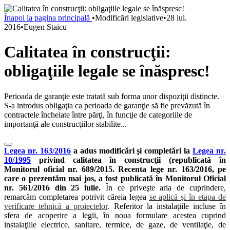
Înapoi la pagina principală
•
Modificări legislative
•
28 iul.
2016
•
Eugen Staicu
Calitatea în construcţii:
obligaţiile legale se înăspresc!
Perioada de garanţie este tratată sub forma unor dispoziţii distincte.
S-a introdus obligaţia ca perioada de garanţie să fie prevăzută în
contractele încheiate între părţi, în funcţie de categoriile de
importanţă ale construcţiilor stabilite...
Legea nr. 163/2016
a adus modificări şi completări la
Legea nr.
10/1995
privind calitatea în construcţii (republicată în
Monitorul oficial nr. 689/2015.
Recenta lege nr. 163/2016, pe
care o prezentăm mai jos, a fost publicată în Monitorul Oficial
nr. 561/2016 din 25 iulie.
În ce priveşte aria de cuprindere,
remarcăm completarea potrivit căreia legea
se aplică şi în etapa de
verificare tehnică a proiectelor
. Referitor la instalaţiile incluse în
sfera de acoperire a legii, în noua formulare acestea cuprind
instalaţiile electrice, sanitare, termice, de gaze, de ventilaţie, de