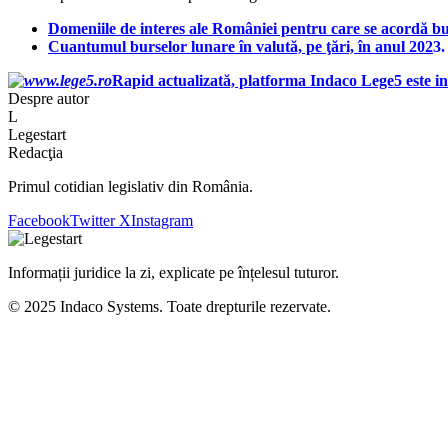
Domeniile de interes ale României pentru care se acordă burse
Cuantumul burselor lunare în valută, pe ţări, în anul 202
3.
Rapid actualizată, platforma Indaco Lege5 este in
Despre autor
L
Legestart
Redacţia
Primul cotidian legislativ din România.
Facebook
Twitter X
Instagram
Informații juridice la zi, explicate pe înțelesul tuturor.
© 2025 Indaco Systems. Toate drepturile rezervate.