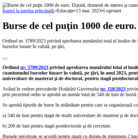
Înapoi la pagina principală
•
Educaţie
•
13 mar. 2023
•
Legestart
Burse de cel puţin 1000 de euro
Ordinul nr. 3789/2023 privind aprobarea numărului total al lunilor de b
burselor lunare în valută, pe ţări,
Ordinul
nr. 3789/2023
privind aprobarea numărului total al lunilo
cuantumului burselor lunare în valută, pe ţări, în anul 2023, pent
universitare de masterat şi de doctorat, pentru stagii postdoctoral
Având în vedere prevederile Hotărârii Guvernului
nr. 118/2023
privin
prin prezentul ordin se aprobă un număr total de 540 de luni de bursă
Se aprobă tipurile de burse în străinătate pentru care se organizează
a) 340 de luni pentru stagii de studii universitare de masterat şi de doct
b) 200 de luni pentru stagii postdoctorale şi de cercetare.
Bursele prevăzute se acordă pentru stagii cu durata de minimum 2 lun