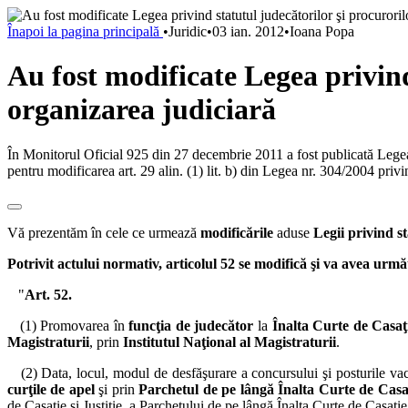
Înapoi la pagina principală
•
Juridic
•
03 ian. 2012
•
Ioana Popa
Au fost modificate Legea privind
organizarea judiciară
În Monitorul Oficial 925 din 27 decembrie 2011 a fost publicată Legea
pentru modificarea art. 29 alin. (1) lit. b) din Legea nr. 304/2004 priv
Vă prezentăm în cele ce urmează
modificările
aduse
Legii privind st
Potrivit actului normativ,
articolul 52 se modifică şi va avea urmă
"
Art. 52.
(1) Promovarea în
funcţia de judecător
la
Înalta Curte de Casaţie
Magistraturii
, prin
Institutul Naţional al Magistraturii
.
(2) Data, locul, modul de desfăşurare a concursului şi posturile vac
curţile de apel
şi prin
Parchetul de pe lângă Înalta Curte de Casaţi
de Casaţie şi Justiţie, a Parchetului de pe lângă Înalta Curte de Casaţie 