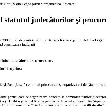
 statutul judecătorilor şi procuro
 300 din 23 decembrie 2011 pentru modificarea şi completarea Legii nr. 
ind organizarea judiciară.
atutul judecătorilor şi procurilor
.
torul cuprins:
 şi Justiţie
se face numai prin
concurs organizat
ori de câte ori este
ante pentru care se organizează concurs se comunică tuturor judecători
e şi Justiţie
şi se publică pe pagina de Internet a Consiliului Superior a
şi Justiţie, precum şi în trei cotidiene centrale, cu cel puţin
60 de zile
în