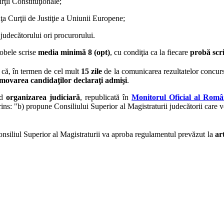
rţii Constituţionale;
a Curţii de Justiţie a Uniunii Europene;
judecătorului ori procurorului.
robele scrise
media minimă 8 (opt)
, cu condiţia ca la fiecare
probă scri
ă că, în termen de cel mult
15 zile
de la comunicarea rezultatelor concurs
movarea candidaţilor declaraţi admişi
.
nd
organizarea judiciară
, republicată în
Monitorul Oficial al Român
ns: "b) propune Consiliului Superior al Magistraturii judecătorii care 
onsiliul Superior al Magistraturii va aproba regulamentul prevăzut la
ar