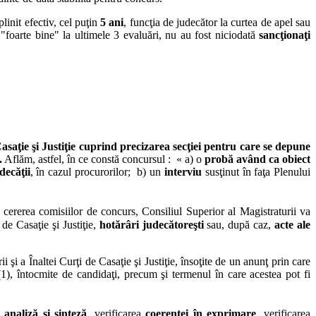
linit efectiv, cel puţin
5 ani
, funcţia de judecător la curtea de apel sau
 "foarte bine" la ultimele 3 evaluări, nu au fost niciodată
sancţionaţi
asaţie şi Justiţie cuprind precizarea secţiei pentru care se depune
.
Aflăm, astfel, în ce constă concursul : « a) o
probă având ca obiect
decăţii
, în cazul procurorilor; b) un
interviu
susţinut în faţa Plenului
 la cererea comisiilor de concurs, Consiliul Superior al Magistraturii va
 de Casaţie şi Justiţie,
hotărâri judecătoreşti
sau, după caz,
acte ale
 şi a Înaltei Curţi de Casaţie şi Justiţie, însoţite de un anunţ prin care
(1), întocmite de candidaţi, precum şi termenul în care acestea pot fi
 analiză şi sinteză
, verificarea
coerenţei în exprimare
, verificarea