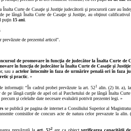
nalta Curte de Casaţie şi Justiţie judecătorii şi procurorii care au îndep
e pe lângă Înalta Curte de Casaţie şi Justiţie, au obţinut calificativul
l puţin
15 ani
.
.
r prevăzute de prezentul articol".
concursul de promovare în funcţia de judecător la Înalta Curte de C
ovare în funcţia de judecător la Înalta Curte de Casaţie şi Justiţie
or, sau a
actelor întocmite în faza de urmărire penală ori în faza ju
etic şi practic
. »
1
e informaţii: “În cadrul probei prevăzute la art. 52
alin. (2) lit. a),
r de pe lângă curţile de apel ori al Parchetului de pe lângă Înalta Curte
, precum şi celelalte date necesare evaluării potrivit prezentei legi. »
rs
se publică pe pagina de internet a Consiliului Superior al Magistraturii
ransmite comisiilor de concurs acte de natura celor prevazute la alin. 
2
luarea prevăzută la
art. 52
are ca obiect
verificarea capacităţii de