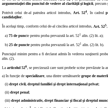
argumentaţiei din punctul de vedere al clarităţii şi logicii
, precum 
4
Potrivit celui de-al patrulea articol introdus,
Art. 52
, în cadrul
p
candidaţilor
.
5
În acelaşi timp, conform celui de-al cincilea articol introdus,
Art. 52
1
a)
75 de punc
te pentru proba prevazută la art. 52
alin. (2) lit. a);
1
b)
25 de puncte
pentru proba prevazută la art. 52
alin. (2) lit. b).
Punctajul minim pentru a fi declarat admis în vederea susţinerii probe
alin. (2).
6
La
articolul 52
, se precizează care sunt probele scrise prevăzute la ar
a) în funcţie de
specializare
, una dintre următoarele
grupe de materi
(i)
drept civil, dreptul familiei şi drept internaţional privat
;
(ii)
drept penal
;
(iii)
drept administrativ, drept financiar şi fiscal şi dreptul munc