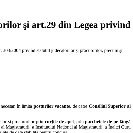
rilor şi art.29 din Legea privind
303/2004 privind statutul judecătorilor şi procurorilor, precum şi
 necesar, în limita
posturilor vacante
, de către
Consiliul Superior al
lor şi procurorilor prin
curţile de apel
, prin
parchetele de pe lângă
l Magistraturii, a Institutului Naţional al Magistraturii, a Înaltei Curţi
ainte de data stabilită pentru concurs.