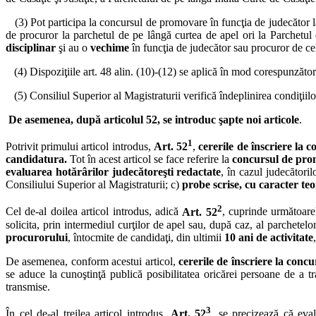
(3) Pot participa la concursul de promovare în funcţia de judecător la Î
de procuror la parchetul de pe lângă curtea de apel ori la Parchetul d
disciplinar
şi au o
vechime
în funcţia de judecător sau procuror de ce
(4) Dispoziţiile art. 48 alin. (10)-(12) se aplică în mod corespunzător
(5) Consiliul Superior al Magistraturii verifică îndeplinirea condiţiilo
De asemenea, după articolul 52, se introduc şapte noi articole
.
1
Potrivit primului articol introdus,
Art. 52
,
cererile de înscriere la 
candidatura.
Tot în acest articol se face referire la
concursul de prom
evaluarea hotărârilor judecătoreşti redactate
, în cazul judecătoril
Consiliului Superior al Magistraturii; c)
probe scrise, cu caracter teor
2
Cel de-al doilea articol introdus, adică
Art. 52
, cuprinde următoarel
solicita, prin intermediul curţilor de apel sau, după caz, al parchetelo
procurorului
, întocmite de candidaţi, din ultimii
10 ani de activitate
De asemenea, conform acestui articol,
cererile de înscriere la concu
se aduce la cunoştinţă publică posibilitatea oricărei persoane de a t
transmise.
3
În cel de-al treilea articol introdus,
Art. 52
, se precizează că eva