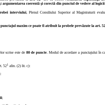
şi
argumentarea coerentă şi corectă din punctul de vedere al logicii
robei interviului
, Plenul Consiliului Superior al Magistraturii eva
,
punctajul maxim ce poate fi atribuit la probele prevăzute la art. 5
lor scrise este de
80 de puncte
. Modul de acordare a punctajului în ca
1
t. 52
alin. (2) lit. c):
i
:
ii
;