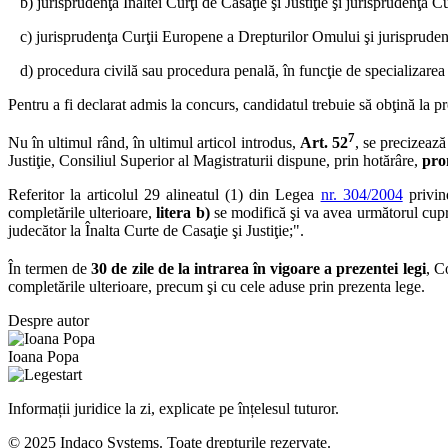
b) jurisprudenţa Înaltei Curţi de Casaţie şi Justiţie şi jurisprudenţa Cu
c) jurisprudenţa Curţii Europene a Drepturilor Omului şi jurisprudenţ
d) procedura civilă sau procedura penală, în funcţie de specializarea 
Pentru a fi declarat admis la concurs, candidatul trebuie să obţină la p
7
Nu în ultimul rând, în ultimul articol introdus,
Art. 52
, se precizeaz
Justiţie, Consiliul Superior al Magistraturii dispune, prin hotărâre,
pro
Referitor la articolul 29 alineatul (1) din Legea
nr. 304/2004
privi
completările ulterioare,
litera b)
se modifică şi va avea următorul cupri
judecător la Înalta Curte de Casaţie şi Justiţie;".
În termen de
30 de zile de la intrarea în vigoare a prezentei legi
, C
completările ulterioare, precum şi cu cele aduse prin prezenta lege.
Despre autor
Ioana Popa
Informații juridice la zi, explicate pe înțelesul tuturor.
© 2025 Indaco Systems. Toate drepturile rezervate.