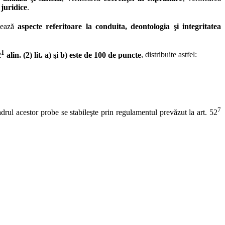
 juridice
.
luează
aspecte referitoare la conduita, deontologia şi integritatea
1
2
alin. (2) lit. a) şi b) este de 100 de puncte
, distribuite astfel:
7
drul acestor probe se stabileşte prin regulamentul prevăzut la art. 52