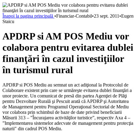
Înapoi la pagina principală
•
Financiar-Contabil
•
23 sept. 2011
•
Eugen
Staicu
APDRP si AM POS Mediu vor
colabora pentru evitarea dublei
finanţări în cazul investiţiilor
în turismul rural
APDRP si POS Mediu au semnat un act adiţional la Protocolul de
Colaborare existent prin care se urmăreşte evitarea dublei finanţări a
unor proiecte. Un comunicat de presă din partea Agenţiei de Plăţi
pentru Dezvoltare Rurală şi Pescuit arată că APDRP şi Autoritatea
de Management pentru Programul Operaţional Sectorial de Mediu
vor colabora prin schimbul de baze de date privind beneficiarii
Măsurii 313 – ”Încurajarea activităţilor turistice”, respectiv Axa 4 –
”Implementarea sistemelor adecvate de management pentru protecţia
naturii" din cadrul POS Mediu.