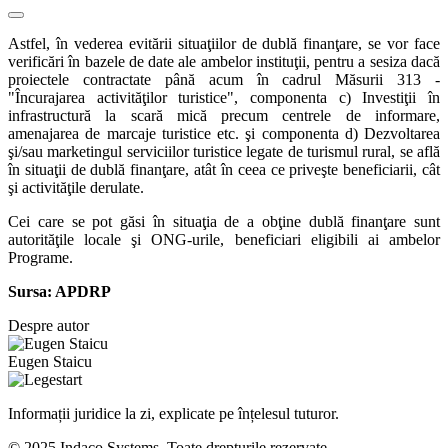
Astfel, în vederea evitării situaţiilor de dublă finanţare, se vor face
verificări în bazele de date ale ambelor instituţii, pentru a sesiza dacă
proiectele contractate până acum în cadrul Măsurii 313 -
"Încurajarea activităţilor turistice", componenta c) Investiţii în
infrastructură la scară mică precum centrele de informare,
amenajarea de marcaje turistice etc. şi componenta d) Dezvoltarea
şi/sau marketingul serviciilor turistice legate de turismul rural, se află
în situaţii de dublă finanţare, atât în ceea ce priveşte beneficiarii, cât
şi activităţile derulate.
Cei care se pot găsi în situaţia de a obţine dublă finanţare sunt
autorităţile locale şi ONG-urile, beneficiari eligibili ai ambelor
Programe.
Sursa: APDRP
Despre autor
Eugen Staicu
Informații juridice la zi, explicate pe înțelesul tuturor.
© 2025 Indaco Systems. Toate drepturile rezervate.