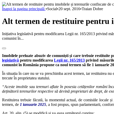
Înapoi la pagina principală
•
Social
•
20 sept. 2016
•
Traian Dobre
Alt termen de restituire pentru i
Inițiativa legislativă pentru modificarea Legii nr. 165/2013 privind măs
comunist în...
Imobilele preluate abuziv de comuniști și care trebuie restituite p
legislativă
pentru modificarea
Legii nr. 165/2013
privind măsurile 
comunist în România propune ca noul termen să fie 1 ianuarie 2
În situația în care nu se va preschimba acest termen, iar restituirea nu 
trecute în proprietatea statului.
“Aceste imobile sau terenuri aflate în posesia cetățenilor români încă d
deținătorii terenurilor respective să devină proprietari de drept, de ex
Restituirea trebuie făcută, la momentul actual, de comisiile locale și
termen, de
1 ianuarie 2025
, a fost propus, spun parlamentarii, confor
Art. 20, alin. (5) se modifică și va avea următorul cuprins: