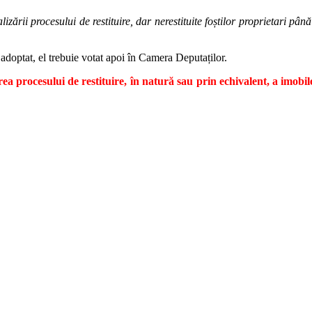
alizării procesului de restituire, dar nerestituite foștilor proprietari pâ
i adoptat, el trebuie votat apoi în Camera Deputaților.
ea procesului de restituire, în natură sau prin echivalent, a imob