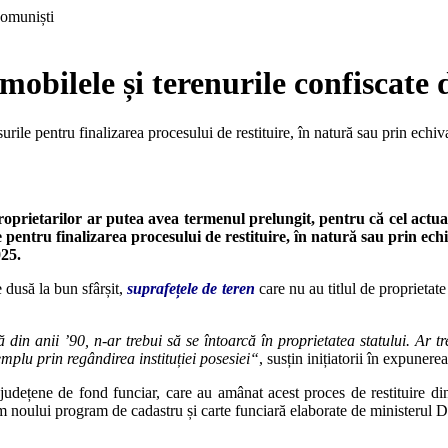
mobilele și terenurile confiscate
urile pentru finalizarea procesului de restituire, în natură sau prin ech
roprietarilor ar putea avea termenul prelungit, pentru că cel actual
pentru finalizarea procesului de restituire, în natură sau prin ech
025.
e dusă la bun sfârșit,
suprafețele de teren
care nu au titlul de proprietate
in anii ’90, n-ar trebui să se întoarcă în proprietatea statului. Ar treb
emplu prin regândirea instituției posesiei“
, susțin inițiatorii în expunere
 județene de fond funciar, care au amânat acest proces de restituire din
m noului program de cadastru și carte funciară elaborate de ministerul D