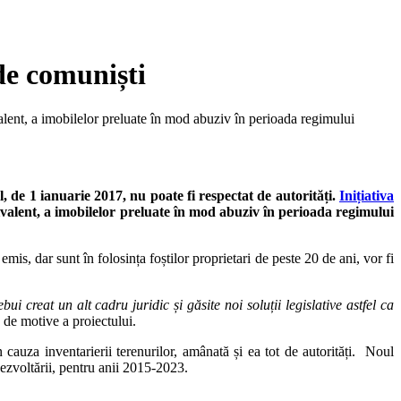
 de comuniști
ivalent, a imobilelor preluate în mod abuziv în perioada regimului
, de 1 ianuarie 2017, nu poate fi respectat de autorități.
Inițiativa
ivalent, a imobilelor preluate în mod abuziv în perioada regimului
 emis, dar sunt în folosința foștilor proprietari de peste 20 de ani, vor fi
ui creat un alt cadru juridic și găsite noi soluții legislative astfel ca
a de motive a proiectului.
 cauza inventarierii terenurilor, amânată și ea tot de autorități. Noul
ezvoltării, pentru anii 2015-2023.