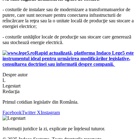
- costurile de instalare sau de modernizare a transformatoarelor de
putere, care sunt necesare pentru conectarea infrastructurii de
reîncărcare la reţea sau la o unitate locală de producţie sau stocare a
energiei electrice;
- costurile unităţilor locale de producţie sau stocare care generează
sau stochează energie electrică.
Rapid actualizată, platforma Indaco Lege5 este
instrumentul ideal pentru urmărirea modificărilor legislative,
consultarea doctrinei sau informații despre companii.
Despre autor
L
Legestart
Redacţia
Primul cotidian legislativ din România.
Facebook
Twitter X
Instagram
Informații juridice la zi, explicate pe înțelesul tuturor.