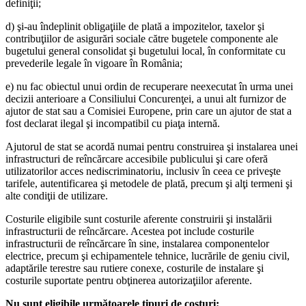
definiţii;
d) şi-au îndeplinit obligaţiile de plată a impozitelor, taxelor şi
contribuţiilor de asigurări sociale către bugetele componente ale
bugetului general consolidat şi bugetului local, în conformitate cu
prevederile legale în vigoare în România;
e) nu fac obiectul unui ordin de recuperare neexecutat în urma unei
decizii anterioare a Consiliului Concurenţei, a unui alt furnizor de
ajutor de stat sau a Comisiei Europene, prin care un ajutor de stat a
fost declarat ilegal şi incompatibil cu piaţa internă.
Ajutorul de stat se acordă numai pentru construirea şi instalarea unei
infrastructuri de reîncărcare accesibile publicului şi care oferă
utilizatorilor acces nediscriminatoriu, inclusiv în ceea ce priveşte
tarifele, autentificarea şi metodele de plată, precum şi alţi termeni şi
alte condiţii de utilizare.
Costurile eligibile sunt costurile aferente construirii şi instalării
infrastructurii de reîncărcare. Acestea pot include costurile
infrastructurii de reîncărcare în sine, instalarea componentelor
electrice, precum şi echipamentele tehnice, lucrările de geniu civil,
adaptările terestre sau rutiere conexe, costurile de instalare şi
costurile suportate pentru obţinerea autorizaţiilor aferente.
Nu sunt eligibile următoarele tipuri de costuri: