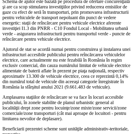
Schema de ajutor este bazată pe procedura de ofertare concurenţială
şi are ca scop stimularea investiţiilor privind reducerea emisiilor de
gaze cu efect de seră în transporturi, prin promovarea infrastructurii
pentru vehiculele de transport nepoluant din punct de vedere
energetic: staţii de reîncărcare pentru vehicule electrice aferente
investiţiei I1.3 din PNRR - C10 Fondul Local - Mobilitatea urbană
verde - asigurarea infrastructurii pentru transportul verde - puncte de
reîncărcare pentru vehicule electrice.
Ajutorul de stat se acordă numai pentru construirea şi instalarea unei
infrastructuri accesibile publicului pentru reîncărcarea vehiculelor
electrice, care actualmente nu este fezabilă în România în regim
exclusiv comercial, din cauza numărului limitat de vehicule electrice
alimentate de baterii aflate în prezent pe piaţa naţională, respectiv
aproximativ 13.300 de vehicule electrice, ceea ce reprezintă 0,14%
din numărul total de vehicule din aceeaşi categorie înregistrate în
România la sfârşitul anului 2021 (9.661.483 de vehicule).
Amplasarea staţiilor de reîncărcare se va face în locuri accesibile
publicului, în zonele stabilite de planul urbanistic general al
localităţii drept zone pentru locuinţe/zone mixte/zone servicii/zone
comerciale/zone transporturi (cât mai aproape de locuitori - pentru
limitarea nevoilor de deplasare).
Beneficiarii prezentei scheme sunt unităţile administrativ-teritoriale,