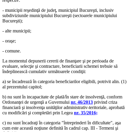
respectiv:
- municipii reşedinţă de judeţ, municipiul Bucureşti, inclusiv
subdiviziunile municipiului Bucureşti (sectoarele municipiului
Bucureşti);
- alte municipii;
- oraşe;
- comune.
La momentul depunerii cererii de finanţare şi pe perioada de
evaluare, selecţie şi contractare, beneficiarii schemei trebuie să
îndeplinească cumulativ următoarele condiţii:
a) se încadrează în categoria beneficiarilor eligibili, potrivit alin. (1)
al prezentului capitol;
b) nu sunt în incapacitate de plată/în stare de insolvenţă, conform
Ordonanţei de urgenţă a Guvernului
nr. 46/2013
privind criza
financiară şi insolvenţa unităţilor administrativ-teritoriale, aprobată
cu modificări şi completări prin Legea
nr. 35/2016;
c) nu sunt încadraţi în categoria "întreprinderi în dificultate", aşa
cum este această noţiune definită în cadrul cap. III - Termeni şi