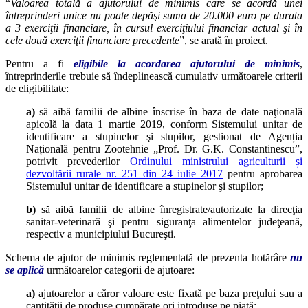
“
Valoarea totală a ajutorului de minimis care se acordă unei
întreprinderi unice nu poate depăşi suma de 20.000 euro pe durata
a 3 exerciţii financiare, în cursul exerciţiului financiar actual şi în
cele două exerciţii financiare precedente
”, se arată în proiect.
Pentru a fi
eligibile la acordarea ajutorului de minimis
,
întreprinderile trebuie să îndeplinească cumulativ următoarele criterii
de eligibilitate:
a)
să aibă familii de albine înscrise în baza de date naţională
apicolă la data 1 martie 2019, conform Sistemului unitar de
identificare a stupinelor şi stupilor, gestionat de Agenția
Națională pentru Zootehnie „Prof. Dr. G.K. Constantinescu”,
potrivit prevederilor
Ordinului ministrului agriculturii și
dezvoltării rurale nr. 251 din 24 iulie 2017
pentru aprobarea
Sistemului unitar de identificare a stupinelor şi stupilor;
b)
să aibă familii de albine înregistrate/autorizate la direcţia
sanitar-veterinară şi pentru siguranţa alimentelor judeţeană,
respectiv a municipiului Bucureşti.
Schema de ajutor de minimis reglementată de prezenta hotărâre
nu
se aplică
următoarelor categorii de ajutoare:
a)
ajutoarelor a căror valoare este fixată pe baza preţului sau a
cantităţii de produse cumpărate ori introduse pe piaţă;