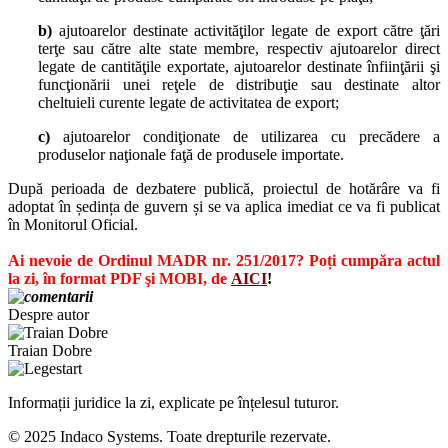
b)
ajutoarelor destinate activităţilor legate de export către ţări
terţe sau către alte state membre, respectiv ajutoarelor direct
legate de cantităţile exportate, ajutoarelor destinate înfiinţării şi
funcţionării unei reţele de distribuţie sau destinate altor
cheltuieli curente legate de activitatea de export;
c)
ajutoarelor condiţionate de utilizarea cu precădere a
produselor naţionale faţă de produsele importate.
După perioada de dezbatere publică, proiectul de hotărâre va fi
adoptat în ședința de guvern și se va aplica imediat ce va fi publicat
în Monitorul Oficial.
Ai nevoie de
Ordinul MADR nr. 251/2017
? Poți cumpăra actul
la zi, în format PDF şi MOBI, de
A
IC
I
!
Despre autor
Traian Dobre
Informații juridice la zi, explicate pe înțelesul tuturor.
© 2025 Indaco Systems. Toate drepturile rezervate.