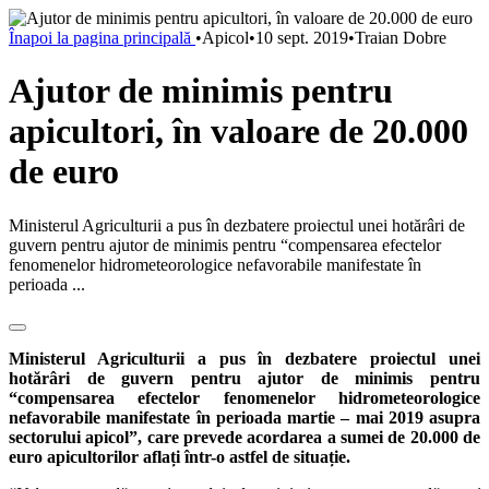
Înapoi la pagina principală
•
Apicol
•
10 sept. 2019
•
Traian Dobre
Ajutor de minimis pentru
apicultori, în valoare de 20.000
de euro
Ministerul Agriculturii a pus în dezbatere proiectul unei hotărâri de
guvern pentru ajutor de minimis pentru “compensarea efectelor
fenomenelor hidrometeorologice nefavorabile manifestate în
perioada ...
Ministerul Agriculturii a pus în dezbatere proiectul unei
hotărâri de guvern pentru ajutor de minimis pentru
“
compensarea efectelor fenomenelor hidrometeorologice
nefavorabile manifestate în perioada martie – mai 2019 asupra
sectorului apicol
”, care prevede acordarea a sumei de 20.000 de
euro apicultorilor aflați într-o astfel de situație.